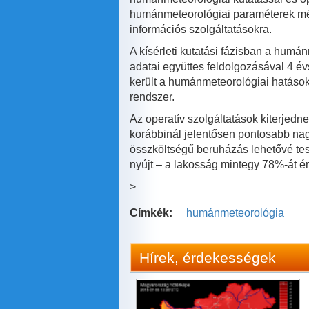
humánmeteorológiai paraméterek mér
információs szolgáltatásokra.
A kísérleti kutatási fázisban a humá
adatai együttes feldolgozásával 4 év
került a humánmeteorológiai hatásoka
rendszer.
Az operatív szolgáltatások kiterjedn
korábbinál jelentősen pontosabb nag
összköltségű beruházás lehetővé tes
nyújt – a lakosság mintegy 78%-át é
>
Címkék:
humánmeteorológia
Hírek, érdekességek