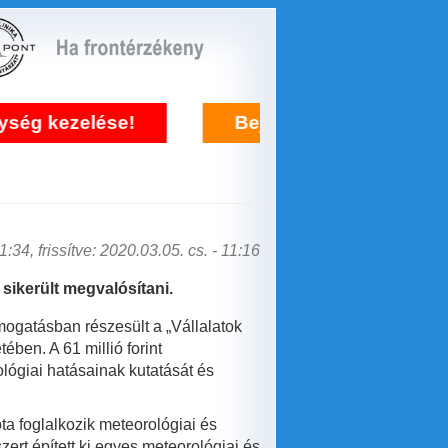
ezelése!
Bejelentkezés frontérzékenysé
:34, frissítve: 2020.03.05. cs. - 11:16
ikerült megvalósítani.
ámogatásban részesült a „Vállalatok
ben. A 61 millió forint
ógiai hatásainak kutatását és
ta foglalkozik meteorológiai és
ert épített ki egyes meteorológiai és