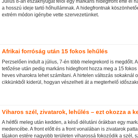
Július 8-án északnyugat felől egy markáns hidegfront érte el h
a hosszú ideje tartó hőhullámnak. A hidegfrontnak köszönhetően
extrém módon igénybe vette szervezetünket.
Afrikai forróság után 15 fokos lehűlés
Perzselően indult a július, 7-én több melegrekord is megdőlt. 
tetőzése után pedig markáns hidegfront hozza meg a 15 fokos leh
heves viharokra lehet számítani. A hirtelen változás sokaknál 
cikkünkből kiderül, hogyan vészelheti át a megterhelő időszako
Viharos szél, zivatarok, lehűlés – ezt okozza a k
A hétfői meleg után kedden, a késő délutáni órákban egy marká
medencébe. A front előtt és a front vonalában is zivatarok patt
tájakon estére nagyobb területen viharossá fokozódik a szél, 