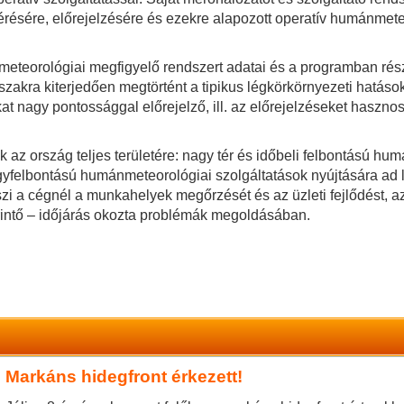
ésére, előrejelzésére és ezekre alapozott operatív humánmete
nmeteorológiai megfigyelő rendszert adatai és a programban rés
szakra kiterjedően megtörtént a tipikus légkörkörnyezeti hatások
t nagy pontossággal előrejelző, ill. az előrejelzéseket hasznosí
ek az ország teljes területére: nagy tér és időbeli felbontású h
yfelbontású humánmeteorológiai szolgáltatások nyújtására ad l
zi a cégnél a munkahelyek megőrzését és az üzleti fejlődést, 
rintő – időjárás okozta problémák megoldásában.
Markáns hidegfront érkezett!