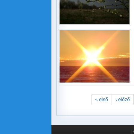
« első
‹ előző
I