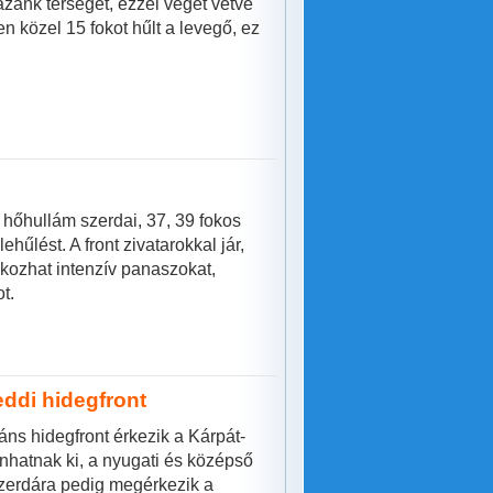
azánk térségét, ezzel véget vetve
 közel 15 fokot hűlt a levegő, ez
A hőhullám szerdai, 37, 39 fokos
űlést. A front zivatarokkal jár,
okozhat intenzív panaszokat,
t.
eddi hidegfront
ns hidegfront érkezik a Kárpát-
anhatnak ki, a nyugati és középső
szerdára pedig megérkezik a