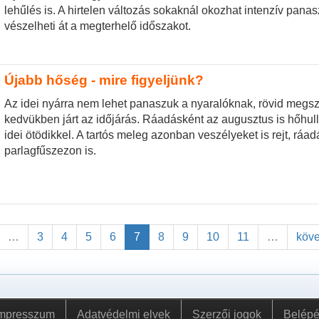
lehűlés is. A hirtelen változás sokaknál okozhat intenzív pana
vészelheti át a megterhelő időszakot.
Újabb hőség - mire figyeljünk?
Az idei nyárra nem lehet panaszuk a nyaralóknak, rövid megsz
kedvükben járt az időjárás. Ráadásként az augusztus is hőhu
idei ötödikkel. A tartós meleg azonban veszélyeket is rejt, ráa
parlagfűszezon is.
…
3
4
5
6
7
8
9
10
11
…
köve
mpresszum
Adatvédelmi elvek
Szerzői jogok
Belép