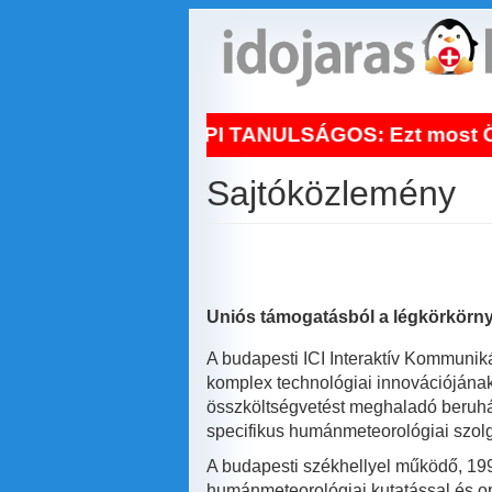
Ugrás
a
tartalomra
NAPI TANULSÁGOS: Ezt most Ön is veg
Sajtóközlemény
Uniós támogatásból a légkörkörnye
A budapesti ICI Interaktív Kommuniká
komplex technológiai innovációjának 
összköltségvetést meghaladó beruhá
specifikus humánmeteorológiai szolgá
A budapesti székhellyel működő, 199
humánmeteorológiai kutatással és ope