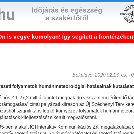
ye komolyan! Így segített a frontérzékenység k
Beküldve: 2020.02.13. cs. - 01
zeti folyamatok humánmeteorológiai hatásainak kutatását s
ciós Zrt. 27,2 millió forintot meghaladó vissza nem térítendő t
támogatása” című pályázati kiíráson az Új Széchenyi Terv kereté
zásból szignifikáns légkörkörnyezeti folyamatok humánmeteorol
ltatások kifejlesztését sikerült megvalósítani.
5-ben alakult ICI Interaktív Kommunikációs Zrt. megalakulása ó
ratív szolgáltatással. Saját mérőhálózatot és szolgáltató rendsz