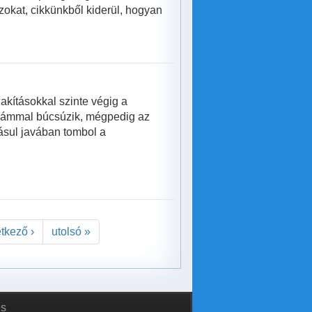
szokat, cikkünkből kiderül, hogyan
akításokkal szinte végig a
llámmal búcsúzik, mégpedig az
dásul javában tombol a
tkező ›
utolsó »
és