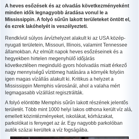
A heves esőzések és az olvadás következményeként
minden idők legnagyobb áradása vonul le a
Mississippin. A folyó sűrűn lakott területeket öntött el,
és ezrek lakóhelyét is veszélyezteti.
Rendkívül súlyos árvízhelyzet alakult ki az USA közép-
nyugati területein, Missouri, Illinois, valamint Tennessee
államokban. Az elmúlt napok heves esőzéseinek és a
hegyekben hirtelen megenyhülő időjárás
következtében meginduló gyors hóolvadás miatt érkező
nagy mennyiségű víztömeg hatására a környék folyóin
igen magas vízállás alakult ki. Kritikus a helyzet a
Mississippin Memphis városánál, ahol a valaha mért
legmagasabb vízállást regisztrálták.
A folyó elöntötte Memphis sűrűn lakott részének jelentős
területét. Több mint 1000 helyi lakos otthona került víz alá,
emellett közintézményeket, iskolákat, kórházakat,
parkolókat is fenyeget az ár. Egy nagyobb parkolóban
autók százai kerültek a víz fogságába.