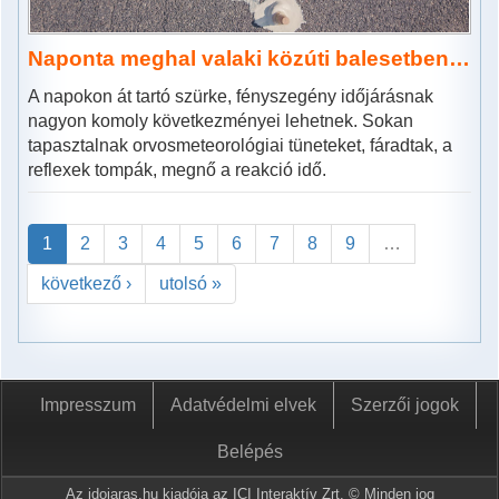
Naponta meghal valaki közúti balesetben…
A napokon át tartó szürke, fényszegény időjárásnak
nagyon komoly következményei lehetnek. Sokan
tapasztalnak orvosmeteorológiai tüneteket, fáradtak, a
reflexek tompák, megnő a reakció idő.
1
2
3
4
5
6
7
8
9
…
következő ›
utolsó »
Impresszum
Adatvédelmi elvek
Szerzői jogok
Belépés
Az idojaras.hu kiadója az ICI Interaktív Zrt. © Minden jog