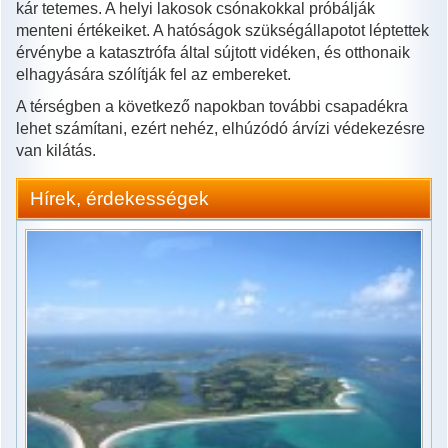
kár tetemes. A helyi lakosok csónakokkal próbálják
menteni értékeiket. A hatóságok szükségállapotot léptettek
érvénybe a katasztrófa által sújtott vidéken, és otthonaik
elhagyására szólítják fel az embereket.
A térségben a következő napokban további csapadékra
lehet számítani, ezért nehéz, elhúzódó árvízi védekezésre
van kilátás.
Hírek, érdekességek