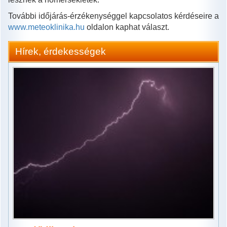
További időjárás-érzékenységgel kapcsolatos kérdéseire a
www.meteoklinika.hu
oldalon kaphat választ.
Hírek, érdekességek