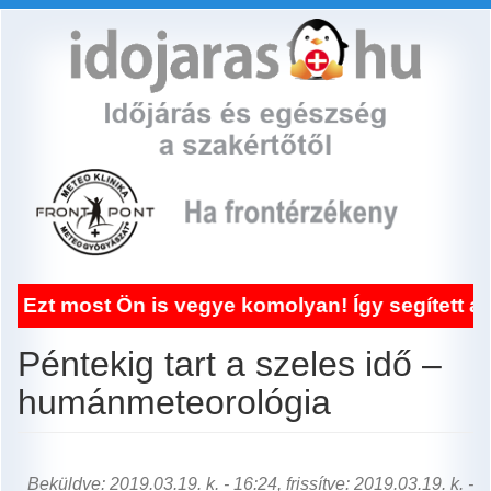
Ugrás
a
tartalomra
t Ön is vegye komolyan! Így segített a frontér
Péntekig tart a szeles idő –
humánmeteorológia
Beküldve: 2019.03.19. k. - 16:24, frissítve: 2019.03.19. k. -