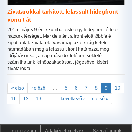
Zivatarokkal tarkított, lelassult hidegfront
vonult át
2015. május 9-én, szombat este egy hidegfront érte el
hazánk térségét. Már délután, a front előtt többfelé
kipattantak zivatarok. Vasárnap az ország keleti
harmadában még a lelassult front határozza meg
időjárásunkat, a nap második felében sokfelé
számíthatunk felhőszakadással, jégesővel kísért
zivatarokra.
« első
‹ előző
…
5
6
7
8
9
10
11
12
13
…
következő ›
utolsó »
Impresszum
Adatvédelmi elvek
Szerzői jogok