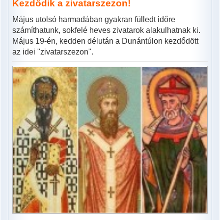
Kezdődik a zivatarszezon!
Május utolsó harmadában gyakran fülledt időre
számíthatunk, sokfelé heves zivatarok alakulhatnak ki.
Május 19-én, kedden délután a Dunántúlon kezdődött
az idei "zivatarszezon".