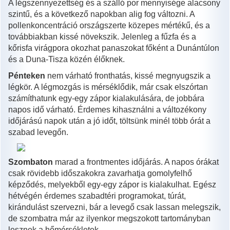
A légszennyezettség és a szálló por mennyisége alacsony
szintű, és a következő napokban alig fog változni. A
pollenkoncentráció országszerte közepes mértékű, és a
továbbiakban kissé növekszik. Jelenleg a fűzfa és a
kőrisfa virágpora okozhat panaszokat főként a Dunántúlon
és a Duna-Tisza közén élőknek.
Pénteken
nem várható fronthatás, kissé megnyugszik a
légkör. A légmozgás is mérséklődik, már csak elszórtan
számíthatunk egy-egy zápor kialakulására, de jobbára
napos idő várható. Érdemes kihasználni a változékony
időjárású napok után a jó időt, töltsünk minél több órát a
szabad levegőn.
Szombaton
marad a frontmentes időjárás. A napos órákat
csak rövidebb időszakokra zavarhatja gomolyfelhő
képződés, melyekből egy-egy zápor is kialakulhat. Egész
hétvégén érdemes szabadtéri programokat, túrát,
kirándulást szervezni, bár a levegő csak lassan melegszik,
de szombatra már az ilyenkor megszokott tartományban
lesznek a hőmérsékletek.