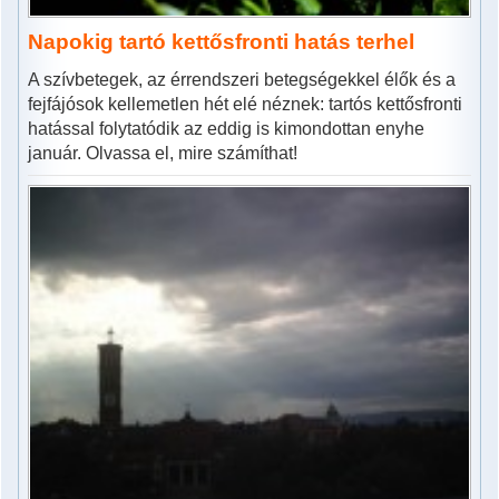
Napokig tartó kettősfronti hatás terhel
A szívbetegek, az érrendszeri betegségekkel élők és a
fejfájósok kellemetlen hét elé néznek: tartós kettősfronti
hatással folytatódik az eddig is kimondottan enyhe
január. Olvassa el, mire számíthat!