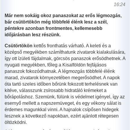
16:24
Már nem sokáig okoz panaszokat az erős légmozgás,
bár csütörtökön még többfelé élénk lesz a szél,
péntekre azonban frontmentes, kellemesebb
időjárásban lesz részünk.
Csütörtökön
kettős fronthatás várható. A keleti és a
középső megyékben számíthatunk zivatarok kialakulására,
így ott ízületi fájdalmak, görcsös panaszok erősödhetnek. A
nyugati megyékben, főleg a Kisalföldön fejfájásos
panaszok fokozódhatnak. A légmozgás többfelé élénk
marad, zivatarok környezetében megerősödhet. A napok
óta tartó szeles időben bőrünk fokozott terhelésnek van
kitéve, válasszunk zsírosabb hidratáló krémeket a
bőrápoláshoz. Szemünk, fülünk is védelmet igényel, így az
esernyő mellett a napszemüveget, és egy vékony sálat is
érdemes magunkkal vinni. A hajnalok csípősen hidegek
lesznek a következő napokban, ezért ajánlott rétegesen
öltözködni.