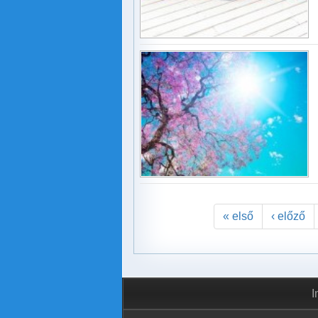
« első
‹ előző
I