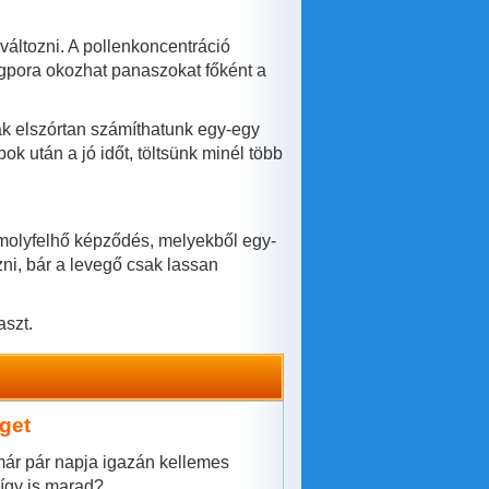
változni. A pollenkoncentráció
ágpora okozhat panaszokat főként a
ak elszórtan számíthatunk egy-egy
k után a jó időt, töltsünk minél több
omolyfelhő képződés, melyekből egy-
ni, bár a levegő csak lassan
aszt.
get
már pár napja igazán kellemes
 így is marad?