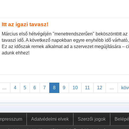
Itt az igazi tavasz!
Március első hétvégéjén "menetrendszerűen" beköszöntött az 
tavaszi idő. A következő napokban egyre enyhébb idő várható,
Ez az időszak remek alkalmat ad a szervezet megújítására – 
adunk ehhez!
…
4
5
6
7
8
9
10
11
12
…
köv
mpresszum
Adatvédelmi elvek
Szerzői jogok
Belép