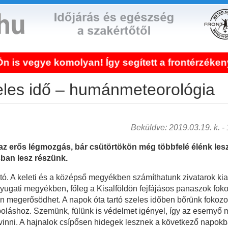
ye komolyan! Így segített a frontérzékenység 
zeles idő – humánmeteorológia
Beküldve: 2019.03.19. k. - 1
z erős légmozgás, bár csütörtökön még többfelé élénk lesz
ban lesz részünk.
tó. A keleti és a középső megyékben számíthatunk zivatarok kiala
ugati megyékben, főleg a Kisalföldön fejfájásos panaszok fok
n megerősödhet. A napok óta tartó szeles időben bőrünk fokozot
poláshoz. Szemünk, fülünk is védelmet igényel, így az esernyő 
inni. A hajnalok csípősen hidegek lesznek a következő napokba