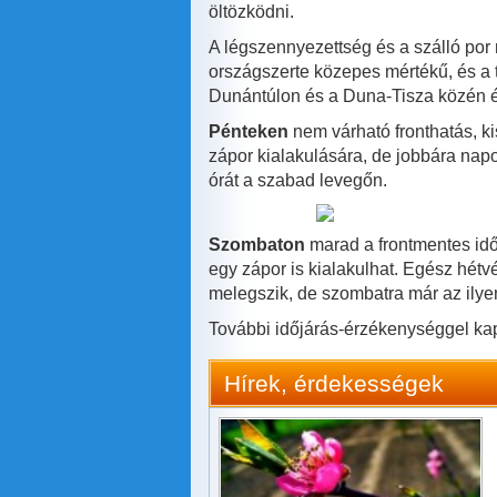
öltözködni.
A légszennyezettség és a szálló por
országszerte közepes mértékű, és a t
Dunántúlon és a Duna-Tisza közén 
Pénteken
nem várható fronthatás, k
zápor kialakulására, de jobbára napo
órát a szabad levegőn.
Szombaton
marad a frontmentes idő
egy zápor is kialakulhat. Egész hétv
melegszik, de szombatra már az ily
További időjárás-érzékenységgel ka
Hírek, érdekességek