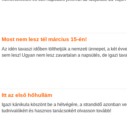
Most nem lesz tél március 15-én!
Az idén tavaszi időben tölthetjük a nemzeti ünnepet, a két évv
sem lesz! Ugyan nem lesz zavartalan a napsütés, de igazi tava
Itt az első hőhullám
Igazi kánikula köszönt be a hétvégére, a strandidő azonban ves
tudnivalókért és hasznos tanácsokért olvasson tovább!