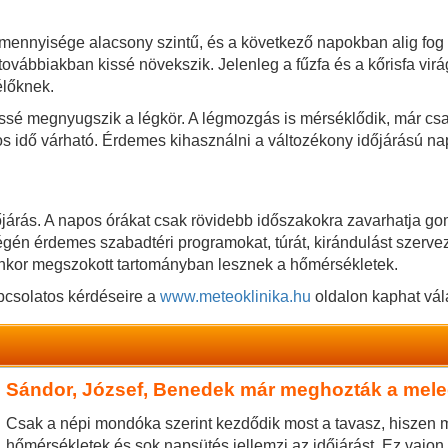
 mennyisége alacsony szintű, és a következő napokban alig fog 
ovábbiakban kissé növekszik. Jelenleg a fűzfa és a kőrisfa vir
élőknek.
issé megnyugszik a légkör. A légmozgás is mérséklődik, már cs
s idő várható. Érdemes kihasználni a változékony időjárású napo
járás. A napos órákat csak rövidebb időszakokra zavarhatja g
égén érdemes szabadtéri programokat, túrát, kirándulást szervez
enkor megszokott tartományban lesznek a hőmérsékletek.
pcsolatos kérdéseire a
www.meteoklinika.hu
oldalon kaphat vál
Sándor, József, Benedek már meghozták a mele
Csak a népi mondóka szerint kezdődik most a tavasz, hiszen 
hőmérsékletek és sok napsütés jellemzi az időjárást. Ez vajon