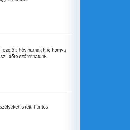
el ezelőtti hóviharnak híre hamva
szi időre számíthatunk.
zélyeket is rejt. Fontos