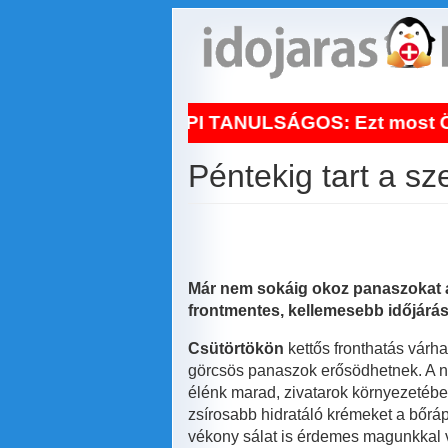
Ugrás
a
tartalomra
!
NAPI TANULSÁGOS: Ezt most Ön is veg
Péntekig tart a s
Már nem sokáig okoz panaszokat a
frontmentes, kellemesebb időjárás
Csütörtökön
kettős fronthatás várha
görcsös panaszok erősödhetnek. A ny
élénk marad, zivatarok környezetébe
zsírosabb hidratáló krémeket a bőrá
vékony sálat is érdemes magunkkal v