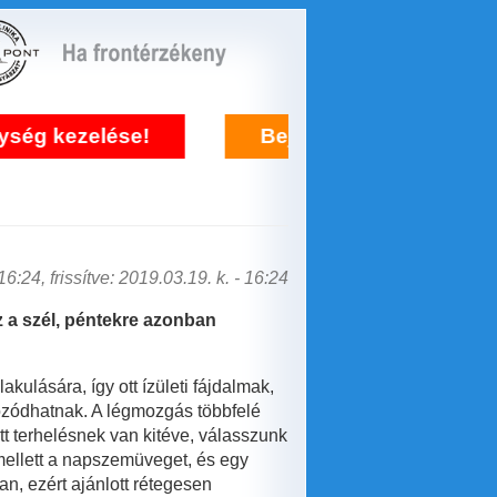
kezelése!
Bejelentkezés frontérzékenysé
6:24, frissítve: 2019.03.19. k. - 16:24
 a szél, péntekre azonban
kulására, így ott ízületi fájdalmak,
ozódhatnak. A légmozgás többfelé
t terhelésnek van kitéve, válasszunk
mellett a napszemüveget, és egy
n, ezért ajánlott rétegesen