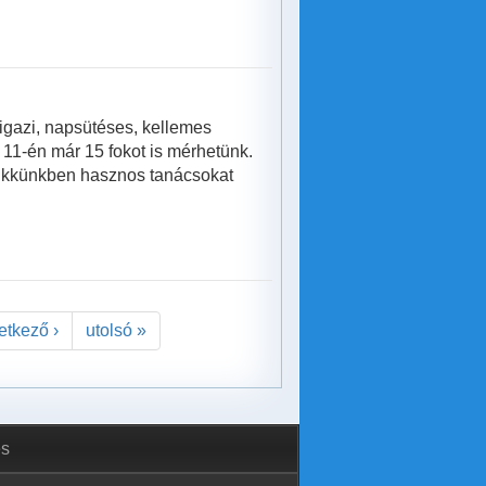
igazi, napsütéses, kellemes
 11-én már 15 fokot is mérhetünk.
cikkünkben hasznos tanácsokat
etkező ›
utolsó »
és