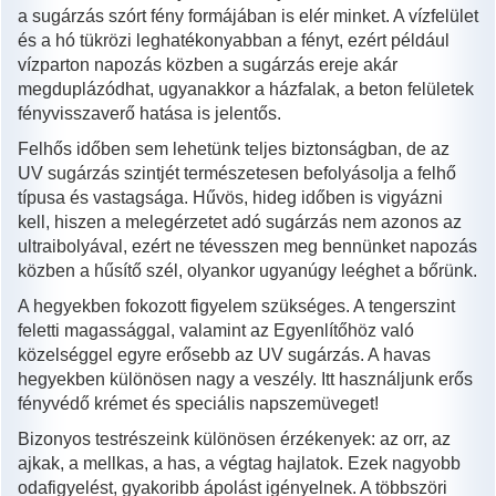
a sugárzás szórt fény formájában is elér minket. A vízfelület
és a hó tükrözi leghatékonyabban a fényt, ezért például
vízparton napozás közben a sugárzás ereje akár
megduplázódhat, ugyanakkor a házfalak, a beton felületek
fényvisszaverő hatása is jelentős.
Felhős időben sem lehetünk teljes biztonságban, de az
UV sugárzás szintjét természetesen befolyásolja a felhő
típusa és vastagsága. Hűvös, hideg időben is vigyázni
kell, hiszen a melegérzetet adó sugárzás nem azonos az
ultraibolyával, ezért ne tévesszen meg bennünket napozás
közben a hűsítő szél, olyankor ugyanúgy leéghet a bőrünk.
A hegyekben fokozott figyelem szükséges. A tengerszint
feletti magassággal, valamint az Egyenlítőhöz való
közelséggel egyre erősebb az UV sugárzás. A havas
hegyekben különösen nagy a veszély. Itt használjunk erős
fényvédő krémet és speciális napszemüveget!
Bizonyos testrészeink különösen érzékenyek: az orr, az
ajkak, a mellkas, a has, a végtag hajlatok. Ezek nagyobb
odafigyelést, gyakoribb ápolást igényelnek. A többszöri