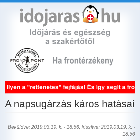
Ugrás
a
tartalomra
 "rettenetes" fejfájás! És így segít a frontérz
A napsugárzás káros hatásai
Beküldve: 2019.03.19. k. - 18:56, frissítve: 2019.03.19. k. -
18:56