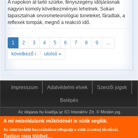
A napokon át tartó szürke, fényszegény időjárásnak
nagyon komoly következményei lehetnek. Sokan
tapasztalnak orvosmeteorológiai tüneteket, fáradtak, a
reflexek tompák, megnő a reakció idő.
1
2
3
4
5
6
7
8
9
…
következő ›
utolsó »
Impresszum
Adatvédelmi elvek
Szerzői jogok
Belépés
Az idojaras.hu kiadója az ICI Interaktív Zrt. © Minden jog
fenntartva.
A mi weboldalunk működését is sütik segítik.
A www.idojaras.hu oldalon megjelenő tartalmakat a szerzői jogról
Az oldal további használatával elfogadja a sütik (cookie) tárolását.
szóló 1999. évi LXXVI. törvény értelmében az ICI Interaktív Zrt
Tudjon meg többet…
írásos engedélye nélkül tilos lemásolni és közzétenni.