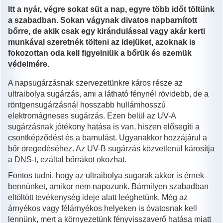
Itt a nyár, végre sokat süt a nap, egyre több időt töltünk
a szabadban. Sokan vágynak divatos napbarnított
bőrre, de akik csak egy kirándulással vagy akár kerti
munkával szeretnék tölteni az idejüket, azoknak is
fokozottan oda kell figyelniük a bőrük és szemük
védelmére.
A napsugárzásnak szervezetünkre káros része az
ultraibolya sugárzás, ami a látható fénynél rövidebb, de a
röntgensugárzásnál hosszabb hullámhosszú
elektromágneses sugárzás. Ezen belül az UV-A
sugárzásnak jótékony hatása is van, hiszen elősegíti a
csontképződést és a barnulást. Ugyanakkor hozzájárul a
bőr öregedéséhez. Az UV-B sugárzás közvetlenül károsítja
a DNS-t, ezáltal bőrrákot okozhat.
Fontos tudni, hogy az ultraibolya sugarak akkor is érnek
bennünket, amikor nem napozunk. Bármilyen szabadban
eltöltött tevékenység ideje alatt leéghetünk. Még az
árnyékos vagy félárnyékos helyeken is óvatosnak kell
lennünk, mert a környezetünk fényvisszaverő hatása miatt