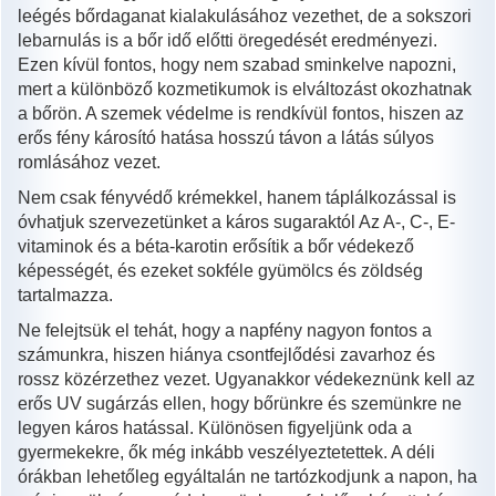
leégés bőrdaganat kialakulásához vezethet, de a sokszori
lebarnulás is a bőr idő előtti öregedését eredményezi.
Ezen kívül fontos, hogy nem szabad sminkelve napozni,
mert a különböző kozmetikumok is elváltozást okozhatnak
a bőrön. A szemek védelme is rendkívül fontos, hiszen az
erős fény károsító hatása hosszú távon a látás súlyos
romlásához vezet.
Nem csak fényvédő krémekkel, hanem táplálkozással is
óvhatjuk szervezetünket a káros sugaraktól Az A-, C-, E-
vitaminok és a béta-karotin erősítik a bőr védekező
képességét, és ezeket sokféle gyümölcs és zöldség
tartalmazza.
Ne felejtsük el tehát, hogy a napfény nagyon fontos a
számunkra, hiszen hiánya csontfejlődési zavarhoz és
rossz közérzethez vezet. Ugyanakkor védekeznünk kell az
erős UV sugárzás ellen, hogy bőrünkre és szemünkre ne
legyen káros hatással. Különösen figyeljünk oda a
gyermekekre, ők még inkább veszélyeztetettek. A déli
órákban lehetőleg egyáltalán ne tartózkodjunk a napon, ha