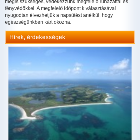
mégis szükséges, védekezzünk megfelelő ruházattal és
fényvédőkkel. A megfelelő időpont kiválasztásával
nyugodtan élvezhetjük a napsütést anélkül, hogy
egészségünkben kárt okozna.
Hírek, érdekességek