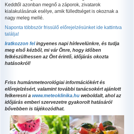
Keddtől azonban megnő a záporok, zivatarok
kialakulásának esélye, amik fülledtséget is okoznak a
nagy meleg mellé.
Naponta többször frissülő előrejelzésünket ide kattintva
találja!
Iratkozzon fel
ingyenes napi hírlevelünkre, és tudja
meg első kézből, mi vár Önre, hogy időben
felkészülhessen az Önt érintő, időjárás okozta
hatásokról!
Friss humánmeteorológiai információkért és
előrejelzésért, valamint további tanácsokért ajánlott
felkeresni a
www.meteoklinika.hu
weboldalt, ahol az
időjárás emberi szervezetre gyakorolt hatásáról
bővebben is tájékozódhat.