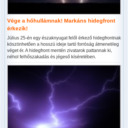
Vége a hőhullámnak! Markáns hidegfront
érkezik!
Július 25-én egy északnyugat felől érkező hidegfrontnak
köszönhetően a hosszú ideje tartó forróság átmenetileg
véget ér. A hidegfront mentén zivatarok pattannak ki,
néhol felhőszakadás és jégeső kíséretében.