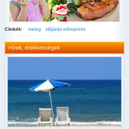
Címkék:
meleg
időjárás előrejelzés
Hírek, érdekességek