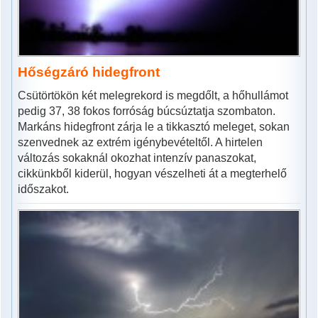
Hőségzáró hidegfront
Csütörtökön két melegrekord is megdőlt, a hőhullámot
pedig 37, 38 fokos forróság búcsúztatja szombaton.
Markáns hidegfront zárja le a tikkasztó meleget, sokan
szenvednek az extrém igénybevételtől. A hirtelen
változás sokaknál okozhat intenzív panaszokat,
cikkünkből kiderül, hogyan vészelheti át a megterhelő
időszakot.