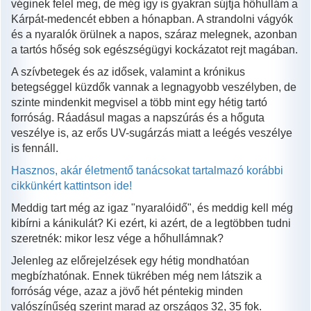
véginek felel meg, de még így is gyakran sújtja hőhullám a
Kárpát-medencét ebben a hónapban. A strandolni vágyók
és a nyaralók örülnek a napos, száraz melegnek, azonban
a tartós hőség sok egészségügyi kockázatot rejt magában.
A szívbetegek és az idősek, valamint a krónikus
betegséggel küzdők vannak a legnagyobb veszélyben, de
szinte mindenkit megvisel a több mint egy hétig tartó
forróság. Ráadásul magas a napszúrás és a hőguta
veszélye is, az erős UV-sugárzás miatt a leégés veszélye
is fennáll.
Hasznos, akár életmentő tanácsokat tartalmazó korábbi
cikkünkért kattintson ide!
Meddig tart még az igaz "nyaralóidő", és meddig kell még
kibírni a kánikulát? Ki ezért, ki azért, de a legtöbben tudni
szeretnék: mikor lesz vége a hőhullámnak?
Jelenleg az előrejelzések egy hétig mondhatóan
megbízhatónak. Ennek tükrében még nem látszik a
forróság vége, azaz a jövő hét péntekig minden
valószínűség szerint marad az országos 32, 35 fok.