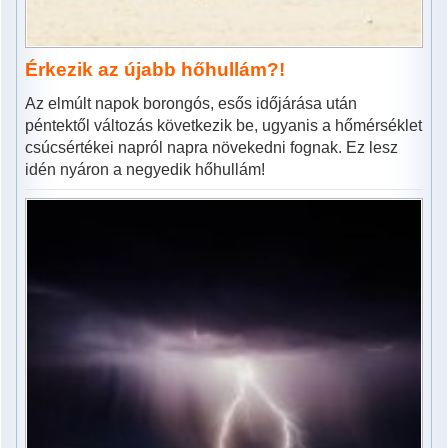
Érkezik az újabb hőhullám?!
Az elmúlt napok borongós, esős időjárása után
péntektől változás következik be, ugyanis a hőmérséklet
csúcsértékei napról napra növekedni fognak. Ez lesz
idén nyáron a negyedik hőhullám!