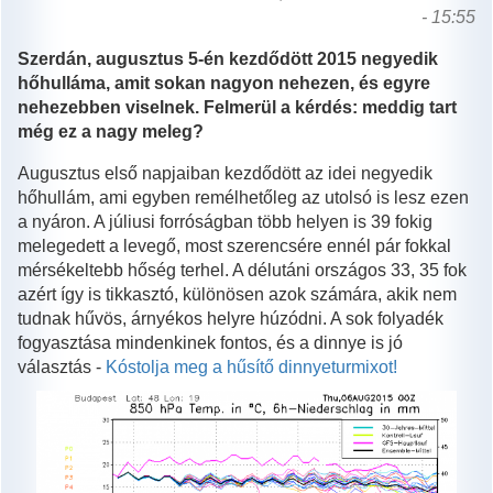
- 15:55
Szerdán, augusztus 5-én kezdődött 2015 negyedik
hőhulláma, amit sokan nagyon nehezen, és egyre
nehezebben viselnek. Felmerül a kérdés: meddig tart
még ez a nagy meleg?
Augusztus első napjaiban kezdődött az idei negyedik
hőhullám, ami egyben remélhetőleg az utolsó is lesz ezen
a nyáron. A júliusi forróságban több helyen is 39 fokig
melegedett a levegő, most szerencsére ennél pár fokkal
mérsékeltebb hőség terhel. A délutáni országos 33, 35 fok
azért így is tikkasztó, különösen azok számára, akik nem
tudnak hűvös, árnyékos helyre húzódni. A sok folyadék
fogyasztása mindenkinek fontos, és a dinnye is jó
választás -
Kóstolja meg a hűsítő dinnyeturmixot!