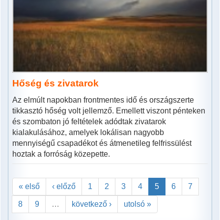
Hőség és zivatarok
Az elmúlt napokban frontmentes idő és országszerte
tikkasztó hőség volt jellemző. Emellett viszont pénteken
és szombaton jó feltételek adódtak zivatarok
kialakulásához, amelyek lokálisan nagyobb
mennyiségű csapadékot és átmenetileg felfrissülést
hoztak a forróság közepette.
« első
‹ előző
1
2
3
4
5
6
7
8
9
…
következő ›
utolsó »