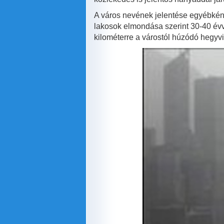
A város nevének jelentése egyébként „i
lakosok elmondása szerint 30-40 évvel
kilométerre a várostól húzódó hegyvi