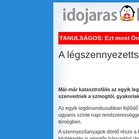
Ugrás
a
tartalomra
NAPI TANULSÁGOS: Ezt most Ön is vegye k
A légszennyezett
Már-már katasztrofális az egyik l
szenvednek a szmogtól, gyakoriak
Az egyik legdinamikusabban fejlődő
ugyanis szinte napi rendszerességgel
térségben.
A szennyezőanyagok döntő része a k
közlekedés is jelentős hányaddal já