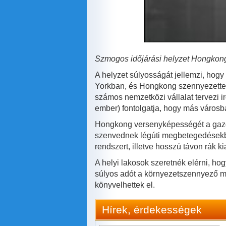
Szmogos időjárási helyzet Hongkong
A helyzet súlyosságát jellemzi, hog
Yorkban, és Hongkong szennyezettebb
számos nemzetközi vállalat tervezi i
ember) fontolgatja, hogy más városba
Hongkong versenyképességét a gazda
szenvednek légúti megbetegedésekben
rendszert, illetve hosszú távon rák k
A helyi lakosok szeretnék elérni, ho
súlyos adót a környezetszennyező m
könyvelhettek el.
Hírek, érdekességek