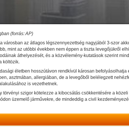
ban (forrás: AP)
y a városban az átlagos légszennyezettség nagyjából 3-szor a
, mint az utóbbi években nem éppen a tiszta levegőjükről elhí
rodáinak áthelyezését, és a közvélemény-kutatások szerint mind
 költözik.
sági életben hosszútávon rendkívül károsan befolyásolhatja e
, asztmában, allergiában, de a levegőből belélegzett nehézfé
ialakulásához is vezethetnek.
gy törvényi szigor kötelezze a kibocsátás csökkentésére a közel
ódon üzemelő járművekre, de mindeddig a civil kezdeményezés