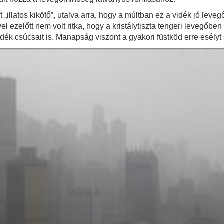
llatos kikötő”, utalva arra, hogy a múltban ez a vidék jó levegőj
 ezelőtt nem volt ritka, hogy a kristálytiszta tengeri levegőben
dék csúcsait is. Manapság viszont a gyakori füstköd erre esély