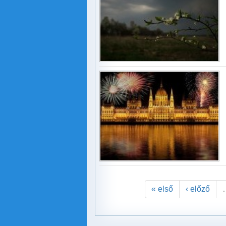
« első
‹ előző