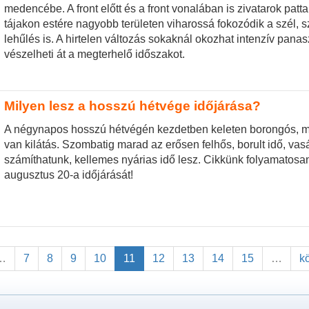
medencébe. A front előtt és a front vonalában is zivatarok patt
tájakon estére nagyobb területen viharossá fokozódik a szél, 
lehűlés is. A hirtelen változás sokaknál okozhat intenzív pana
vészelheti át a megterhelő időszakot.
Milyen lesz a hosszú hétvége időjárása?
A négynapos hosszú hétvégén kezdetben keleten borongós, mí
van kilátás. Szombatig marad az erősen felhős, borult idő, vasá
számíthatunk, kellemes nyárias idő lesz. Cikkünk folyamatosan
augusztus 20-a időjárását!
…
7
8
9
10
11
12
13
14
15
…
k