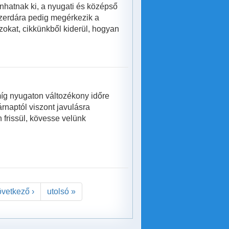
anhatnak ki, a nyugati és középső
szerdára pedig megérkezik a
szokat, cikkünkből kiderül, hogyan
g nyugaton változékony időre
rnaptól viszont javulásra
 frissül, kövesse velünk
övetkező ›
utolsó »