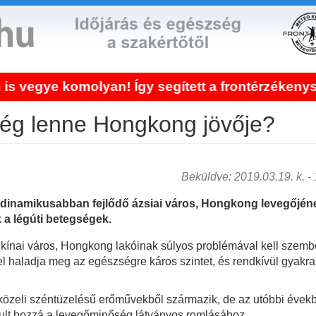
omolyan! Így segített a frontérzékenység keze
ség lenne Hongkong jövője?
Beküldve: 2019.03.19. k. - 1
egdinamikusabban fejlődő ázsiai város, Hongkong levegőjén
 a légúti betegségek.
 kínai város, Hongkong lakóinak súlyos problémával kell szem
 haladja meg az egészségre káros szintet, és rendkívül gyakran
özeli széntüzelésű erőművekből származik, de az utóbbi évek
rult hozzá a levegőminőség látványos romlásához.