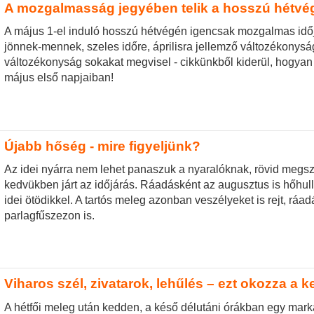
A mozgalmasság jegyében telik a hosszú hétvé
A május 1-el induló hosszú hétvégén igencsak mozgalmas időj
jönnek-mennek, szeles időre, áprilisra jellemző változékonysá
változékonyság sokakat megvisel - cikkünkből kiderül, hogya
május első napjaiban!
Újabb hőség - mire figyeljünk?
Az idei nyárra nem lehet panaszuk a nyaralóknak, rövid megsz
kedvükben járt az időjárás. Ráadásként az augusztus is hőhu
idei ötödikkel. A tartós meleg azonban veszélyeket is rejt, ráa
parlagfűszezon is.
Viharos szél, zivatarok, lehűlés – ezt okozza a k
A hétfői meleg után kedden, a késő délutáni órákban egy marká