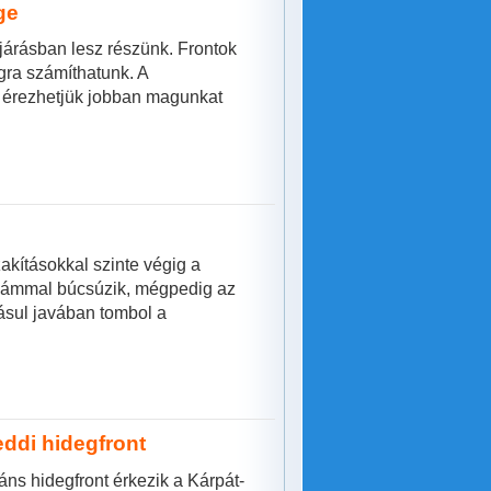
ge
árásban lesz részünk. Frontok
gra számíthatunk. A
n érezhetjük jobban magunkat
akításokkal szinte végig a
llámmal búcsúzik, mégpedig az
dásul javában tombol a
eddi hidegfront
ns hidegfront érkezik a Kárpát-