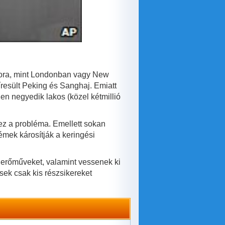
kkora, mint Londonban vagy New
resült Peking és Sanghaj. Emiatt
en negyedik lakos (közel kétmillió
z a probléma. Emellett sokan
mek károsítják a keringési
i erőműveket, valamint vessenek ki
ek csak kis részsikereket