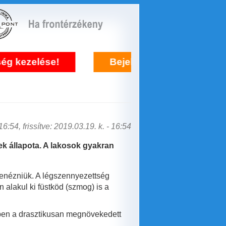
lése!
Bejelentkezés frontérzékenység ke
6:54, frissítve: 2019.03.19. k. - 16:54
ek állapota. A lakosok gyakran
benézniük. A légszennyezettség
 alakul ki füstköd (szmog) is a
ben a drasztikusan megnövekedett