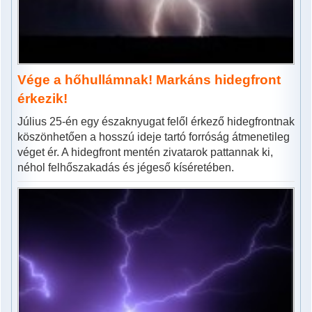
Vége a hőhullámnak! Markáns hidegfront
érkezik!
Július 25-én egy északnyugat felől érkező hidegfrontnak
köszönhetően a hosszú ideje tartó forróság átmenetileg
véget ér. A hidegfront mentén zivatarok pattannak ki,
néhol felhőszakadás és jégeső kíséretében.