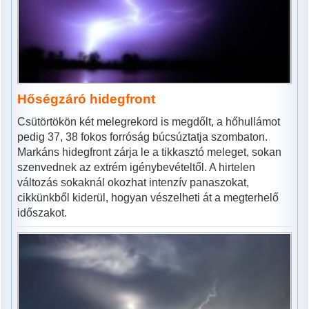
Hőségzáró hidegfront
Csütörtökön két melegrekord is megdőlt, a hőhullámot
pedig 37, 38 fokos forróság búcsúztatja szombaton.
Markáns hidegfront zárja le a tikkasztó meleget, sokan
szenvednek az extrém igénybevételtől. A hirtelen
változás sokaknál okozhat intenzív panaszokat,
cikkünkből kiderül, hogyan vészelheti át a megterhelő
időszakot.