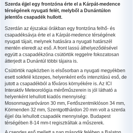
Szerda éjjel egy frontzóna érte el a Kárpát-medence
térségének nyugati felét, melyből a Dunántúlon
jelentős csapadék hullott.
Szerdán az éjszakai órákban egy frontzóna felhő- és
csapadéksávja érte el a Kárpát-medence térségének
nyugati tájait, melynek hatására a nyugati határszél
mentén eleredt az eső. A front lassú áthelyeződésével
együtt a csapadékzóna csütörtök reggelre fokozatosan
átterjedt a Dunántúl többi tájaira is.
Csütörtök napközben is elsősorban a nyugati megyékben
esett sokfelé közepes, helyenként erős intenzitású eső, de
jutott a csapadékból a főváros környékére is. Az ICI
Interaktív Meteorológia mérőműszerein is jól látható a
helyenként lehullott kiadós mennyiség:
Mosonmagyaróváron 30 mm, Fertőszentmiklóson 34 mm,
Körmenden 32 mm, Szentgotthárdon 20 mm volt a szerda
éjjel óta lehullott csapadék mennyisége. Budapest
térségében 8-14 mm-t regisztráltak a műszerek.
A csendes eső mellett a nap második felében a Balaton