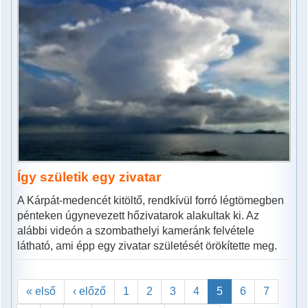
Így születik egy zivatar
A Kárpát-medencét kitöltő, rendkívül forró légtömegben
pénteken úgynevezett hőzivatarok alakultak ki. Az
alábbi videón a szombathelyi kameránk felvétele
látható, ami épp egy zivatar születését örökítette meg.
« első
‹ előző
1
2
3
4
5
6
7