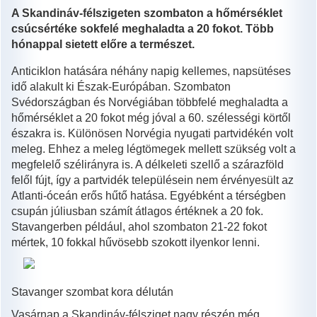
A Skandináv-félszigeten szombaton a hőmérséklet
csúcsértéke sokfelé meghaladta a 20 fokot. Több
hónappal sietett előre a természet.
Anticiklon hatására néhány napig kellemes, napsütéses
idő alakult ki Észak-Európában. Szombaton
Svédországban és Norvégiában többfelé meghaladta a
hőmérséklet a 20 fokot még jóval a 60. szélességi körtől
északra is. Különösen Norvégia nyugati partvidékén volt
meleg. Ehhez a meleg légtömegek mellett szükség volt a
megfelelő szélirányra is. A délkeleti szellő a szárazföld
felől fújt, így a partvidék településein nem érvényesült az
Atlanti-óceán erős hűtő hatása. Egyébként a térségben
csupán júliusban számít átlagos értéknek a 20 fok.
Stavangerben például, ahol szombaton 21-22 fokot
mértek, 10 fokkal hűvösebb szokott ilyenkor lenni.
Stavanger szombat kora délután
Vasárnap a Skandináv-félsziget nagy részén még