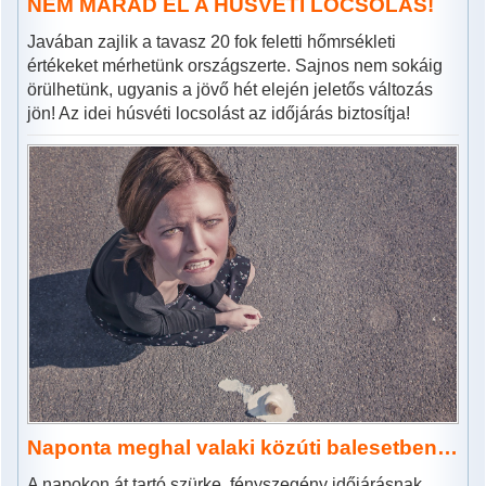
NEM MARAD EL A HÚSVÉTI LOCSOLÁS!
Javában zajlik a tavasz 20 fok feletti hőmrsékleti
értékeket mérhetünk országszerte. Sajnos nem sokáig
örülhetünk, ugyanis a jövő hét elején jeletős változás
jön! Az idei húsvéti locsolást az időjárás biztosítja!
Naponta meghal valaki közúti balesetben…
A napokon át tartó szürke, fényszegény időjárásnak