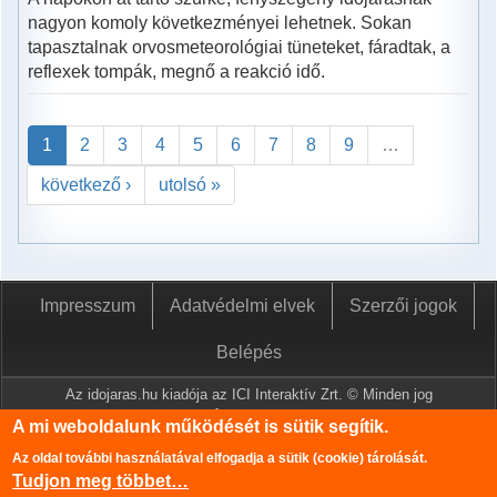
nagyon komoly következményei lehetnek. Sokan
tapasztalnak orvosmeteorológiai tüneteket, fáradtak, a
reflexek tompák, megnő a reakció idő.
1
2
3
4
5
6
7
8
9
…
következő ›
utolsó »
Impresszum
Adatvédelmi elvek
Szerzői jogok
Belépés
Az idojaras.hu kiadója az ICI Interaktív Zrt. © Minden jog
fenntartva.
A mi weboldalunk működését is sütik segítik.
A www.idojaras.hu oldalon megjelenő tartalmakat a szerzői jogról
Az oldal további használatával elfogadja a sütik (cookie) tárolását.
szóló 1999. évi LXXVI. törvény értelmében az ICI Interaktív Zrt
Tudjon meg többet…
írásos engedélye nélkül tilos lemásolni és közzétenni.