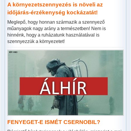
A környezetszennyezés is növeli az
időjárás-érzékenység kockázatát!
Meglepő, hogy honnan származik a szennyező
műanyagok nagy arány a természetben! Nem is
hinnénk, hogy a ruházatunk használatával is
szennyezzük a környezetet!
FENYEGET-E ISMÉT CSERNOBIL?