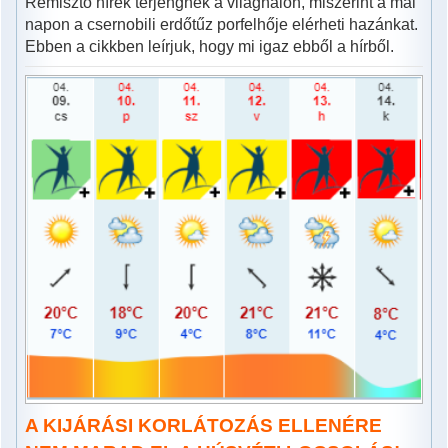
Rémisztő hírek terjengnek a világhálón, miszerint a mai
napon a csernobili erdőtűz porfelhője elérheti hazánkat.
Ebben a cikkben leírjuk, hogy mi igaz ebből a hírből.
A KIJÁRÁSI KORLÁTOZÁS ELLENÉRE