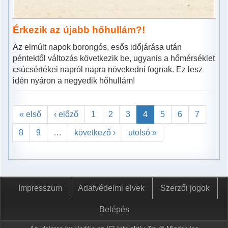
Érkezik az újabb hőhullám?!
Az elmúlt napok borongós, esős időjárása után
péntektől változás következik be, ugyanis a hőmérséklet
csúcsértékei napról napra növekedni fognak. Ez lesz
idén nyáron a negyedik hőhullám!
« első
‹ előző
1
2
3
4
5
6
7
8
9
…
következő ›
utolsó »
Impresszum
Adatvédelmi elvek
Szerzői jogok
Belépés