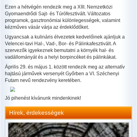
Ezen a hétvégén rendezik meg a XIII. Nemzetközi
Gyomaendrődi Sajt- és Túrófesztivált. Változatos
programok, gasztronómiai különlegességek, valamint
kézműves vásár várja az érdeklődőket.
Ugyancsak a kulináris élvezetek kedvelőinek ajánljuk a
Velencei-tavi Hal-, Vad-, Bor- és Pálinkafesztivált. A
szervezők igyekeznek bemutatni a környék hal- és
vadállományát és a helyi borpincéket és pálinkákat.
Április 29. és május 1. között rendezik meg az alternatív
hajtású járművek versenyét Győrben a VI. Széchenyi
Futam nevű rendezvény keretében.
Jó pihenést kívánunk mindenkinek!
Hírek, érdekességek