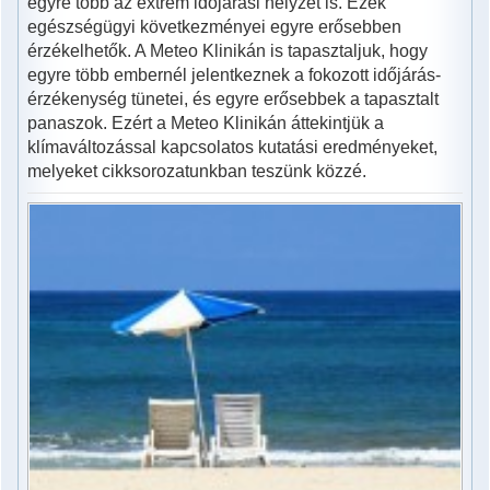
egyre több az extrém időjárási helyzet is. Ezek
egészségügyi következményei egyre erősebben
érzékelhetők. A Meteo Klinikán is tapasztaljuk, hogy
egyre több embernél jelentkeznek a fokozott időjárás-
érzékenység tünetei, és egyre erősebbek a tapasztalt
panaszok. Ezért a Meteo Klinikán áttekintjük a
klímaváltozással kapcsolatos kutatási eredményeket,
melyeket cikksorozatunkban teszünk közzé.