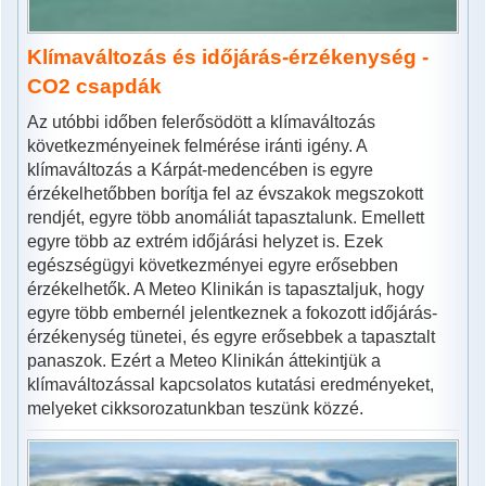
Klímaváltozás és időjárás-érzékenység -
CO2 csapdák
Az utóbbi időben felerősödött a klímaváltozás
következményeinek felmérése iránti igény. A
klímaváltozás a Kárpát-medencében is egyre
érzékelhetőbben borítja fel az évszakok megszokott
rendjét, egyre több anomáliát tapasztalunk. Emellett
egyre több az extrém időjárási helyzet is. Ezek
egészségügyi következményei egyre erősebben
érzékelhetők. A Meteo Klinikán is tapasztaljuk, hogy
egyre több embernél jelentkeznek a fokozott időjárás-
érzékenység tünetei, és egyre erősebbek a tapasztalt
panaszok. Ezért a Meteo Klinikán áttekintjük a
klímaváltozással kapcsolatos kutatási eredményeket,
melyeket cikksorozatunkban teszünk közzé.