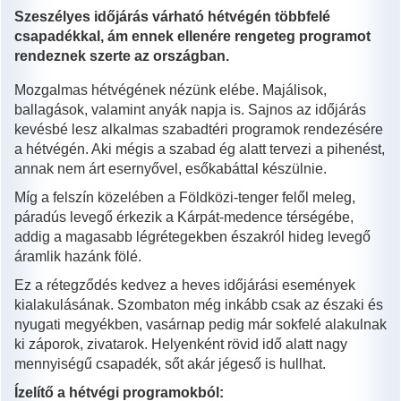
Szeszélyes időjárás várható hétvégén többfelé
csapadékkal, ám ennek ellenére rengeteg programot
rendeznek szerte az országban.
Mozgalmas hétvégének nézünk elébe. Majálisok,
ballagások, valamint anyák napja is. Sajnos az időjárás
kevésbé lesz alkalmas szabadtéri programok rendezésére
a hétvégén. Aki mégis a szabad ég alatt tervezi a pihenést,
annak nem árt esernyővel, esőkabáttal készülnie.
Míg a felszín közelében a Földközi-tenger felől meleg,
páradús levegő érkezik a Kárpát-medence térségébe,
addig a magasabb légrétegekben északról hideg levegő
áramlik hazánk fölé.
Ez a rétegződés kedvez a heves időjárási események
kialakulásának. Szombaton még inkább csak az északi és
nyugati megyékben, vasárnap pedig már sokfelé alakulnak
ki záporok, zivatarok. Helyenként rövid idő alatt nagy
mennyiségű csapadék, sőt akár jégeső is hullhat.
Ízelítő a hétvégi programokból: