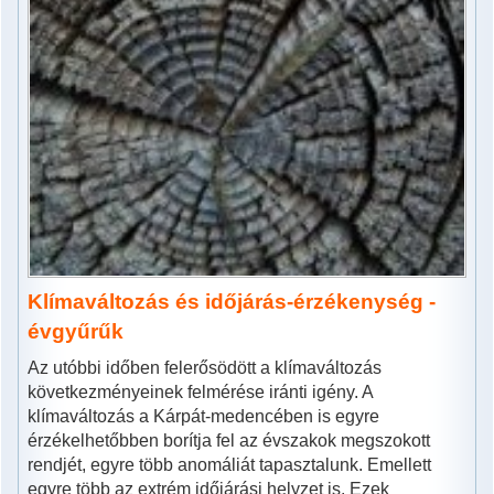
Klímaváltozás és időjárás-érzékenység -
évgyűrűk
Az utóbbi időben felerősödött a klímaváltozás
következményeinek felmérése iránti igény. A
klímaváltozás a Kárpát-medencében is egyre
érzékelhetőbben borítja fel az évszakok megszokott
rendjét, egyre több anomáliát tapasztalunk. Emellett
egyre több az extrém időjárási helyzet is. Ezek