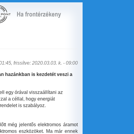
1:45, frissítve: 2020.03.03. k. - 09:00
an hazánkban is kezdetét veszi a
ell egy órával visszaállítani az
al a céllal, hogy energiát
rendelet is szabályoz.
előtt még jelentős elektromos áramot
 elektromos eszközöket. Ma már ennek