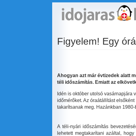
Ugrás
a
tartalomra
Figyelem! Egy ór
Ahogyan azt már évtizedek alatt m
téli időszámítás. Emiatt az elköve
Idén is október utolsó vasárnapjára vi
időmérőket. Az óraátállítást elsőkén
takarítsanak meg. Hazánkban 1980-ba
A téli-nyári időszámítás bevezetésé
lehetett megtakarítani azáltal, hog