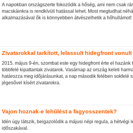
A napokban országszerte fokozódik a hőség, ami nem csak rán
macskáinkra is rendkívüli hatással lehet. Most megtudhat néh
alkalmazásával ők is könnyebben átvészelhetik a hőhullámot!
Zivatarokkal tarkított, lelassult hidegfront vonult
2015. május 9-én, szombat este egy hidegfront érte el hazánk té
többfelé kipattantak zivatarok. Vasárnap az ország keleti harm
határozza meg időjárásunkat, a nap második felében sokfelé 
jégesővel kísért zivatarokra.
Vajon hoznak-e lehűlést a fagyosszentek?
Idén úgy látszik, beigazolódik a májusi népi regula, a hétvégi
időszakával.