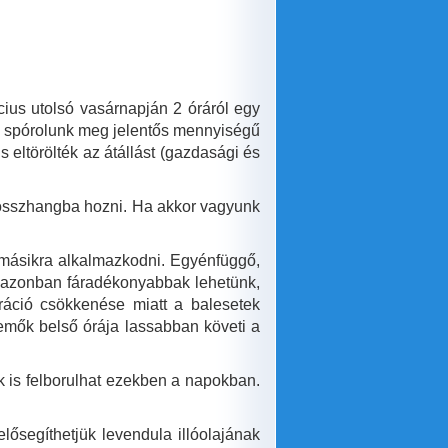
cius utolsó vasárnapján 2 óráról egy
nem spórolunk meg jelentős mennyiségű
s eltörölték az átállást (gazdasági és
l összhangba hozni. Ha akkor vagyunk
a másikra alkalmazkodni. Egyénfüggő,
g azonban fáradékonyabbak lehetünk,
tráció csökkenése miatt a balesetek
emők belső órája lassabban követi a
k is felborulhat ezekben a napokban.
elősegíthetjük levendula illóolajának