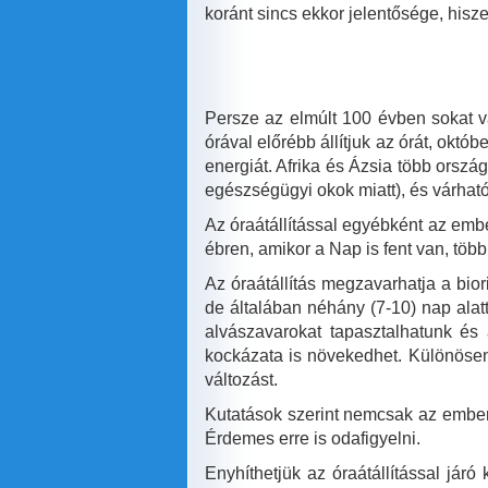
koránt sincs ekkor jelentősége, hisz
Persze az elmúlt 100 évben sokat vá
órával előrébb állítjuk az órát, okt
energiát. Afrika és Ázsia több ország
egészségügyi okok miatt), és várható
Az óraátállítással egyébként az emb
ébren, amikor a Nap is fent van, több
Az óraátállítás megzavarhatja a bio
de általában néhány (7-10) nap ala
alvászavarokat tapasztalhatunk és 
kockázata is növekedhet. Különösen
változást.
Kutatások szerint nemcsak az embere
Érdemes erre is odafigyelni.
Enyhíthetjük az óraátállítással járó