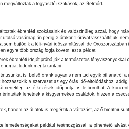
en megváltoztak a fogyasztói szokások, az életmód.
ltoztak ébrenléti szokásaink és valószínűleg azzal, hogy már
óber utolsó vasárnapján pedig 3 órakor 1 órával visszaállítjuk, 
a sem bajlódik a téli-nyári időszámítással, de Oroszországban i
an egyre több ország fogja követni ezt a példát.
erek ébrenléti idejét próbálják a természetes fényviszonyokka
 energiát tudunk megtakarítani.
ritmusunkat is, belső óránk ugyanis nem tud egyik pillanatról 
tt hozzászokik a szervezet az egy órás idő-eltolódáshoz, addi
átmenetileg az étkezések időpontja is felborulhat. A koncen
 érintettek lehetnek a kisgyermekes családok, hiszen a csecs
k, hanem az állatok is megérzik a változást, az ő bioritmusun
 kellemetlenségeket például testmozgással, a pihentető alvást 