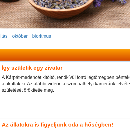
ítás
október
bioritmus
Így születik egy zivatar
A Kárpát-medencét kitöltő, rendkívül forró légtömegben pénte
alakultak ki. Az alábbi videón a szombathelyi kameránk felvétel
születését örökítette meg.
Az állatokra is figyeljünk oda a hőségben!