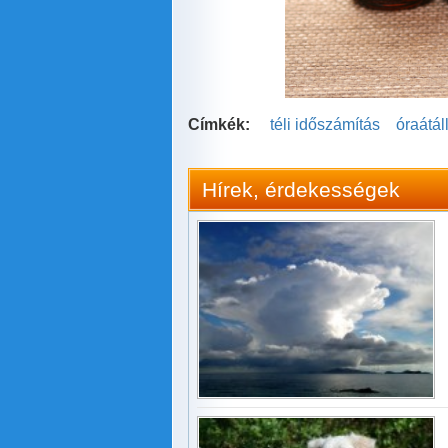
Címkék:
téli időszámítás
óraátáll
Hírek, érdekességek