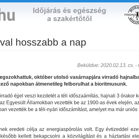
ával hosszabb a nap
Beküldve: 2020.02.13. cs. - 0
egszokhattuk, október utolsó vasárnapjára virradó hajnalb
tkező napokban átmenetileg felborulhat a bioritmusunk.
rradó éjjel veszi kezdetét a téli időszaámítás, hajnali 3 órakor k
t az Egyesült Államokban vezették be az 1900-as évek elején, azz
n vezették be a téli-nyári időszámítást, amelyet ma már uniós 
nek eredeti célja az energiaspórolás volt. Egy évtizeddel ez
y később kellett bekapcsolni a közvilágítást és a háztartási