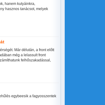
k, hanem kutyáinkra,
ány hasznos tanácsot, melyek
 át
rségét. Már délután, a front előtt
adában még a lelassult front
számíthatunk felhőszakadással,
 lehűlés egybeesik a fagyosszentek