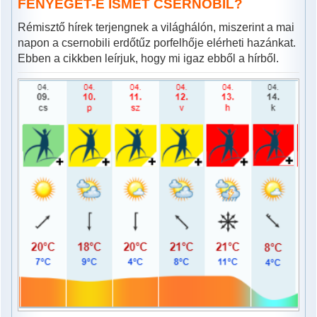
FENYEGET-E ISMÉT CSERNOBIL?
Rémisztő hírek terjengnek a világhálón, miszerint a mai
napon a csernobili erdőtűz porfelhője elérheti hazánkat.
Ebben a cikkben leírjuk, hogy mi igaz ebből a hírből.