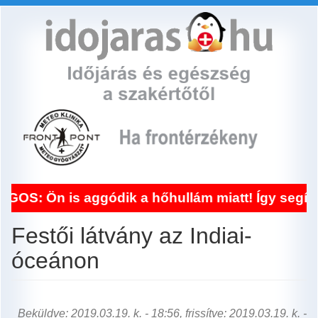
Ugrás
a
tartalomra
is aggódik a hőhullám miatt! Így segít a front
Festői látvány az Indiai-
óceánon
Beküldve: 2019.03.19. k. - 18:56, frissítve: 2019.03.19. k. -