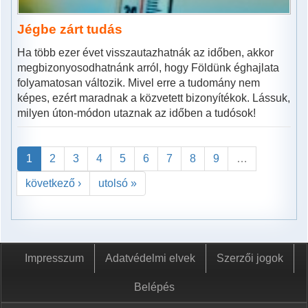
Jégbe zárt tudás
Ha több ezer évet visszautazhatnák az időben, akkor
megbizonyosodhatnánk arról, hogy Földünk éghajlata
folyamatosan változik. Mivel erre a tudomány nem
képes, ezért maradnak a közvetett bizonyítékok. Lássuk,
milyen úton-módon utaznak az időben a tudósok!
1
2
3
4
5
6
7
8
9
…
következő ›
utolsó »
Impresszum
Adatvédelmi elvek
Szerzői jogok
Belépés