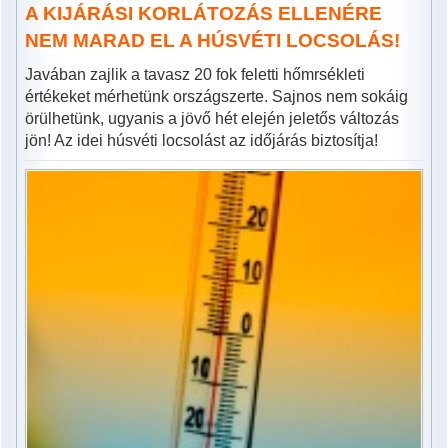
A KIJÁRÁSI KORLÁTOZÁS ELLENÉRE
NEM MARAD EL A HÚSVÉTI LOCSOLÁS!
Javában zajlik a tavasz 20 fok feletti hőmrsékleti
értékeket mérhetünk országszerte. Sajnos nem sokáig
örülhetünk, ugyanis a jövő hét elején jeletős változás
jön! Az idei húsvéti locsolást az időjárás biztosítja!