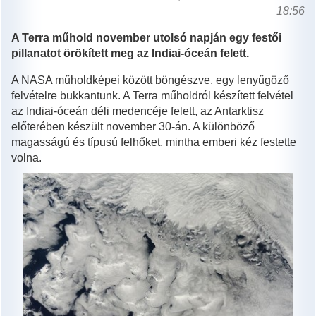
18:56
A Terra műhold november utolsó napján egy festői
pillanatot örökített meg az Indiai-óceán felett.
A NASA műholdképei között böngészve, egy lenyűgöző
felvételre bukkantunk. A Terra műholdról készített felvétel
az Indiai-óceán déli medencéje felett, az Antarktisz
előterében készült november 30-án. A különböző
magasságú és típusú felhőket, mintha emberi kéz festette
volna.