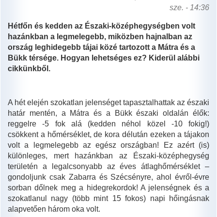
sze. - 14:36
Hétfőn és kedden az Északi-középhegységben volt
hazánkban a legmelegebb, miközben hajnalban az
ország leghidegebb tájai közé tartozott a Mátra és a
Bükk térsége. Hogyan lehetséges ez? Kiderül alábbi
cikkünkből.
A hét elején szokatlan jelenséget tapasztalhattak az északi
határ mentén, a Mátra és a Bükk északi oldalán élők:
reggelre -5 fok alá (kedden néhol közel -10 fokig!)
csökkent a hőmérséklet, de kora délután ezeken a tájakon
volt a legmelegebb az egész országban! Ez azért (is)
különleges, mert hazánkban az Északi-középhegység
területén a legalcsonyabb az éves átlaghőmérséklet –
gondoljunk csak Zabarra és Szécsényre, ahol évről-évre
sorban dőlnek meg a hidegrekordok! A jelenségnek és a
szokatlanul nagy (több mint 15 fokos) napi hőingásnak
alapvetően három oka volt.