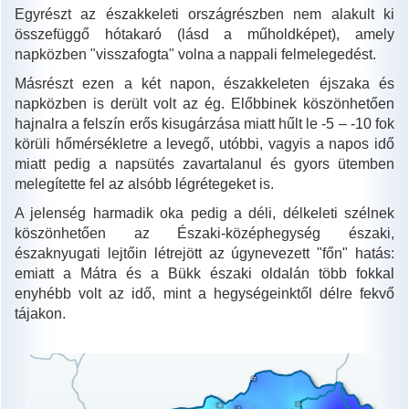
Egyrészt az északkeleti országrészben nem alakult ki
összefüggő hótakaró (lásd a műholdképet), amely
napközben "visszafogta" volna a nappali felmelegedést.
Másrészt ezen a két napon, északkeleten éjszaka és
napközben is derült volt az ég. Előbbinek köszönhetően
hajnalra a felszín erős kisugárzása miatt hűlt le -5 – -10 fok
körüli hőmérsékletre a levegő, utóbbi, vagyis a napos idő
miatt pedig a napsütés zavartalanul és gyors ütemben
melegítette fel az alsóbb légrétegeket is.
A jelenség harmadik oka pedig a déli, délkeleti szélnek
köszönhetően az Északi-középhegység északi,
északnyugati lejtőin létrejött az úgynevezett "főn" hatás:
emiatt a Mátra és a Bükk északi oldalán több fokkal
enyhébb volt az idő, mint a hegységeinktől délre fekvő
tájakon.