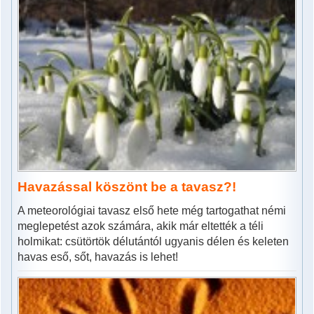
Havazással köszönt be a tavasz?!
A meteorológiai tavasz első hete még tartogathat némi
meglepetést azok számára, akik már eltették a téli
holmikat: csütörtök délutántól ugyanis délen és keleten
havas eső, sőt, havazás is lehet!