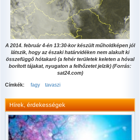
A 2014. február 4-én 13:30-kor készült műholdképen jól
látszik, hogy az északi határvidéken nem alakult ki
összefüggő hótakaró (a fehér területek keleten a hóval
borított tájakat, nyugaton a felhőzetet jelzik) (Forrás:
sat24.com)
Címkék:
fagy
tavaszi
Hírek, érdekességek