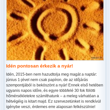
Idén pontosan érkezik a nyár!
Idén, 2015-ben nem hazudtolja meg magát a naptár:
június 1-jével nem csak papíron, de az időjárás
szempontjából is beköszönt a nyár! Ennek első hetében
ugyanis napos időre, és egyre többfelé 30 fok fölötti
hőmérsékletekre számíthatunk – a meleg várhatóan a
hétvégéig is kitart majd. Ez szervezetünket is rendkívül
igénybe veszi, érdemes erre alaposan felkészülnie!