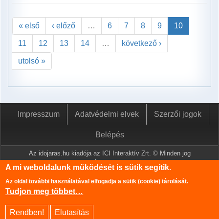
« első
‹ előző
…
6
7
8
9
10
11
12
13
14
…
következő ›
utolsó »
Impresszum
Adatvédelmi elvek
Szerzői jogok
Belépés
Az idojaras.hu kiadója az ICI Interaktív Zrt. © Minden jog
fenntartva.
A mi weboldalunk működését is sütik segítik.
A www.idojaras.hu oldalon megjelenő tartalmakat a szerzői jogról
Az oldal további használatával elfogadja a sütik (cookie) tárolását.
szóló 1999. évi LXXVI. törvény értelmében az ICI Interaktív Zrt
Tudjon meg többet…
írásos engedélye nélkül tilos lemásolni és közzétenni.
Az oldalon található információk szerkesztéséhez az Országos
Rendben!
Elutasítás
Meteorológiai Szolgálat adatbázisa is felhasználásra került.