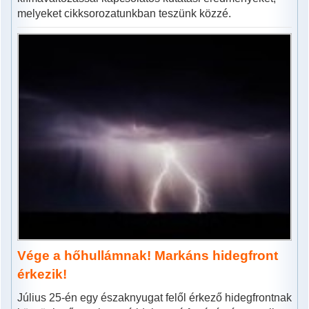
melyeket cikksorozatunkban teszünk közzé.
Vége a hőhullámnak! Markáns hidegfront
érkezik!
Július 25-én egy északnyugat felől érkező hidegfrontnak