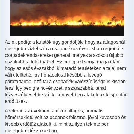
Az ok pedig: a kutatók úgy gondolják, hogy az átlagosnál
melegebb vízfelszín a csapadékos évszakban regionális
csapadékrendszereket generál, melyek a szokott útjuktól
északabbra tolódnak el. Ez pedig azt vonja maga után,
hogy az esős évszakból kimaradó területeken a talaj nem
válik telítetté, így hónapokkal később a levegő
páratartalma, ezáltal a csapadék valószínűsége is kisebb
lesz. Így pedig a növényzet is szárazabbá, tehát
tűzveszélyesebbé válik, könnyebben alakulnak ki spontán
erdőtüzek.
Azokban az években, amikor átlagos, normális
hőmérsékletű volt az óceánok felszíne, jóval kevesebb és
kisebb erdőtűz alakult ki, mint az ilyen tekintetben
melegebb időszakokban.