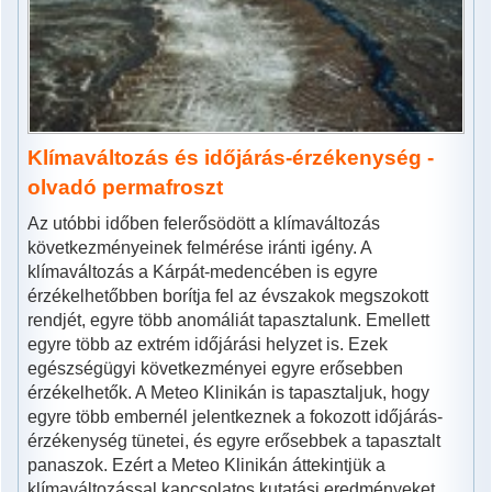
Klímaváltozás és időjárás-érzékenység -
olvadó permafroszt
Az utóbbi időben felerősödött a klímaváltozás
következményeinek felmérése iránti igény. A
klímaváltozás a Kárpát-medencében is egyre
érzékelhetőbben borítja fel az évszakok megszokott
rendjét, egyre több anomáliát tapasztalunk. Emellett
egyre több az extrém időjárási helyzet is. Ezek
egészségügyi következményei egyre erősebben
érzékelhetők. A Meteo Klinikán is tapasztaljuk, hogy
egyre több embernél jelentkeznek a fokozott időjárás-
érzékenység tünetei, és egyre erősebbek a tapasztalt
panaszok. Ezért a Meteo Klinikán áttekintjük a
klímaváltozással kapcsolatos kutatási eredményeket,