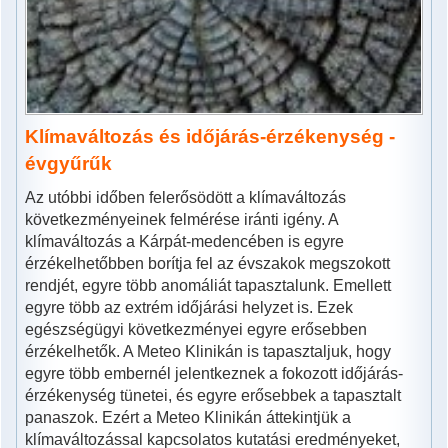
Klímaváltozás és időjárás-érzékenység -
évgyűrűk
Az utóbbi időben felerősödött a klímaváltozás
következményeinek felmérése iránti igény. A
klímaváltozás a Kárpát-medencében is egyre
érzékelhetőbben borítja fel az évszakok megszokott
rendjét, egyre több anomáliát tapasztalunk. Emellett
egyre több az extrém időjárási helyzet is. Ezek
egészségügyi következményei egyre erősebben
érzékelhetők. A Meteo Klinikán is tapasztaljuk, hogy
egyre több embernél jelentkeznek a fokozott időjárás-
érzékenység tünetei, és egyre erősebbek a tapasztalt
panaszok. Ezért a Meteo Klinikán áttekintjük a
klímaváltozással kapcsolatos kutatási eredményeket,