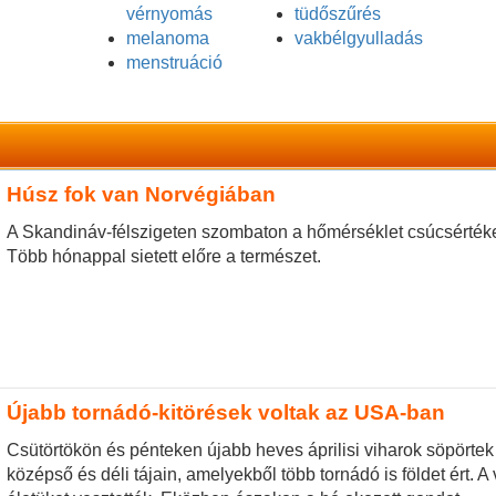
vérnyomás
tüdőszűrés
melanoma
vakbélgyulladás
menstruáció
Húsz fok van Norvégiában
A Skandináv-félszigeten szombaton a hőmérséklet csúcsértéke
Több hónappal sietett előre a természet.
Újabb tornádó-kitörések voltak az USA-ban
Csütörtökön és pénteken újabb heves áprilisi viharok söpörte
középső és déli tájain, amelyekből több tornádó is földet ért. 