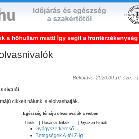
lám miatt! Így segít a frontérzékenység kezelé
olvasnivalók
Beküldve: 2020.09.16. sze. - 15
snivalói.
ájú cikkeit nálunk is elolvashatják.
Egészség témájú olvasnivalók a weben
Hírek
|
Hasznos linkek
|
Gyakori témák
Gyógyszerkereső
Betegségek A-tól Z-ig