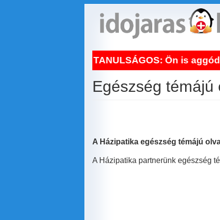
Ugrás
a
tartalomra
NAPI TANULSÁGOS: Ön is aggódik a hőhul
Egészség témájú 
A Házipatika egészség témájú olva
A Házipatika partnerünk egészség tém