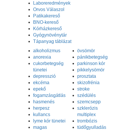
Laboreredmények
Orvos Válaszol
Patikakereső
BNO-kereső
Kórházkereső
Gyógynövénytár
Tápanyag táblázat
alkoholizmus
övsömör
anorexia
pánikbetegség
cukorbetegség
parkinson kór
tünetei
pikkelysömör
depresszió
prosztata
ekcéma
skizofrénia
epekő
stroke
fogamzásgátlás
szédülés
hasmenés
szemcsepp
herpesz
szklerózis
kullancs
multiplex
lyme kór tünetei
trombózis
magas
tüdőgyulladás