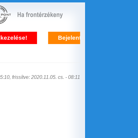
se!
Bejelentkezés frontérzékenység kez
:10, frissítve: 2020.11.05. cs. - 08:11