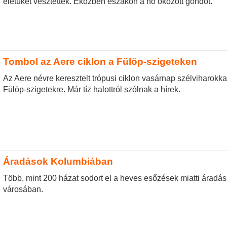
életüket vesztették. Eközben északon a hó okozott gondot.
Tombol az Aere ciklon a Fülöp-szigeteken
Az Aere névre keresztelt trópusi ciklon vasárnap szélviharokka
Fülöp-szigetekre. Már tíz halottról szólnak a hírek.
Áradások Kolumbiában
Több, mint 200 házat sodort el a heves esőzések miatti áradá
városában.