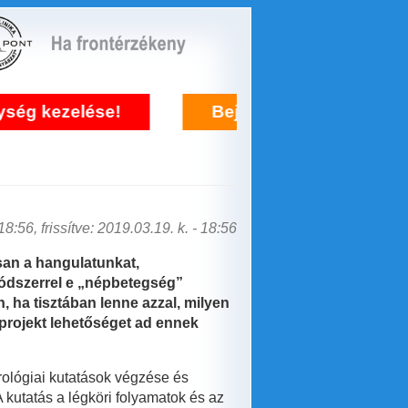
kezelése!
Bejelentkezés frontérzékenys
8:56, frissítve: 2019.03.19. k. - 18:56
osan a hangulatunkat,
ódszerrel e „népbetegség”
 ha tisztában lenne azzal, milyen
projekt lehetőséget ad ennek
ológiai kutatások végzése és
A kutatás a légköri folyamatok és az