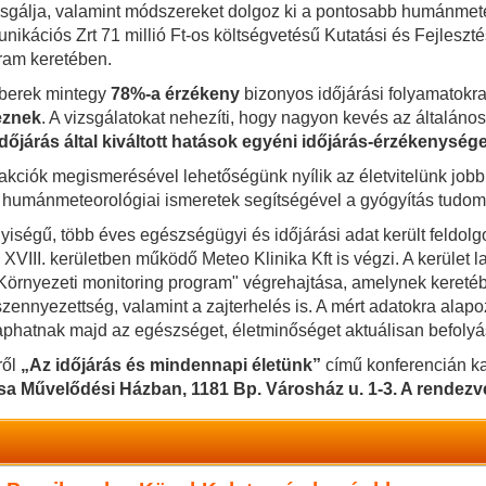
zsgálja, valamint módszereket dolgoz ki a pontosabb humánmete
unikációs Zrt 71 millió Ft-os költségvetésű Kutatási és Fejlesztés
ram keretében.
mberek mintegy
78%-a érzékeny
bizonyos időjárási folyamatokr
eznek
. A vizsgálatokat nehezíti, hogy nagyon kevés az általáno
időjárás által kiváltott hatások egyéni időjárás-érzékenysé
reakciók megismerésével lehetőségünk nyílik az életvitelünk jo
 a humánmeteorológiai ismeretek segítségével a gyógyítás tudo
yiségű, több éves egészségügyi és időjárási adat került feldol
 XVIII. kerületben működő Meteo Klinika Kft is végzi. A kerület
 "Környezeti monitoring program" végrehajtása, amelynek keret
szennyezettség, valamint a zajterhelés is. A mért adatokra ala
kaphatnak majd az egészséget, életminőséget aktuálisan befolyá
ről
„Az időjárás és mindennapi életünk”
című konferencián ka
ózsa Művelődési Házban, 1181 Bp. Városház u. 1-3. A rendezvé