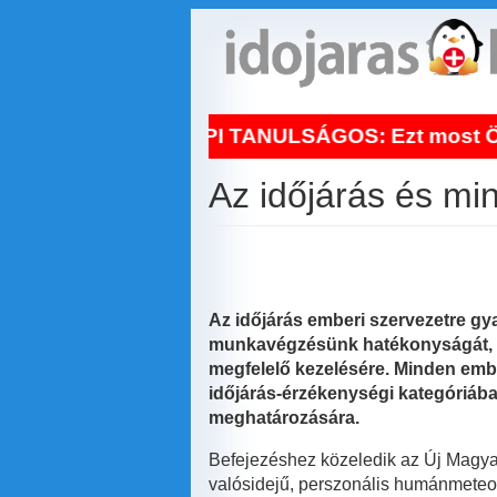
Ugrás
a
tartalomra
t!
NAPI TANULSÁGOS: Ezt most Ön is ve
Az időjárás és mi
Az időjárás emberi szervezetre gya
munkavégzésünk hatékonyságát, d
megfelelő kezelésére. Minden embe
időjárás-érzékenységi kategóriába
meghatározására.
Befejezéshez közeledik az Új Magya
valósidejű, perszonális humánmeteorol