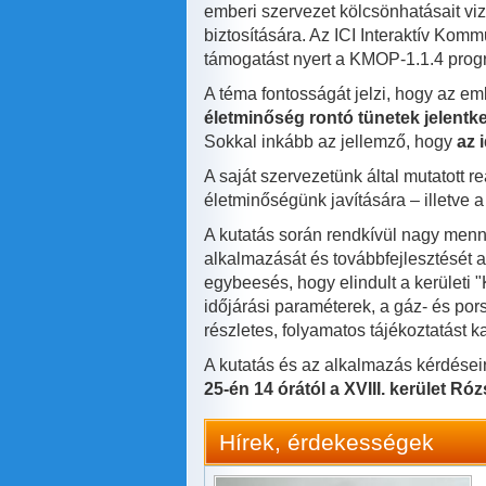
emberi szervezet kölcsönhatásait vi
biztosítására. Az ICI Interaktív Komm
támogatást nyert a KMOP-1.1.4 prog
A téma fontosságát jelzi, hogy az e
életminőség rontó tünetek jelentk
Sokkal inkább az jellemző, hogy
az 
A saját szervezetünk által mutatott 
életminőségünk javítására – illetve
A kutatás során rendkívül nagy menn
alkalmazását és továbbfejlesztését a
egybeesés, hogy elindult a kerületi
időjárási paraméterek, a gáz- és por
részletes, folyamatos tájékoztatást 
A kutatás és az alkalmazás kérdései
25-én 14 órától a XVIII. kerület R
Hírek, érdekességek