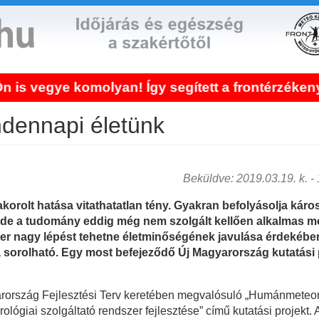
gye komolyan! Így segített a frontérzékenység 
ndennapi életünk
Beküldve: 2019.03.19. k. - 1
korolt hatása vitathatatlan tény. Gyakran befolyásolja kár
e a tudomány eddig még nem szolgált kellően alkalmas m
r nagy lépést tehetne életminőségének javulása érdekében,
 sorolható. Egy most befejeződő Új Magyarország kutatási 
rország Fejlesztési Terv keretében megvalósuló „Humánmeteor
ógiai szolgáltató rendszer fejlesztése” című kutatási projekt. 