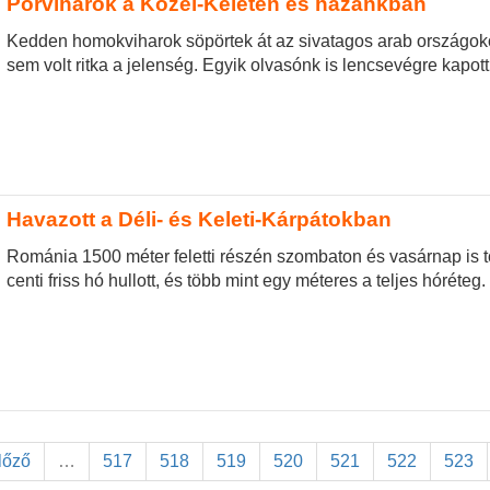
Porviharok a Közel-Keleten és hazánkban
Kedden homokviharok söpörtek át az sivatagos arab országok
sem volt ritka a jelenség. Egyik olvasónk is lencsevégre kapott
Havazott a Déli- és Keleti-Kárpátokban
Románia 1500 méter feletti részén szombaton és vasárnap is t
centi friss hó hullott, és több mint egy méteres a teljes hóréteg.
előző
…
517
518
519
520
521
522
523