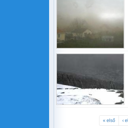
« első
‹ 