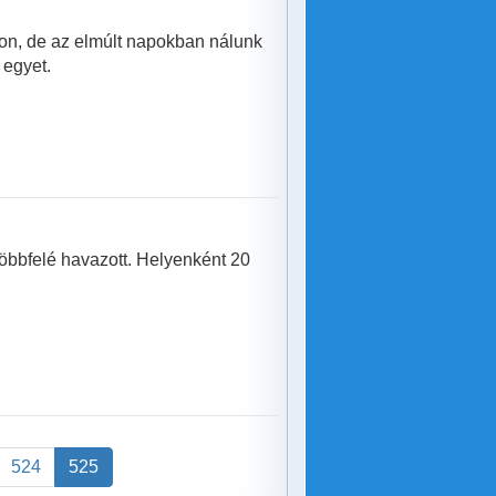
on, de az elmúlt napokban nálunk
 egyet.
öbbfelé havazott. Helyenként 20
524
525