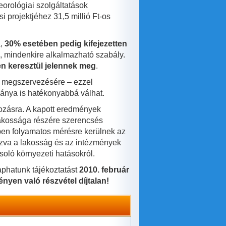
orológiai szolgáltatások
i projektjéhez 31,5 millió Ft-os
a,
30% esetében pedig kifejezetten
s, mindenkire alkalmazható szabály.
gen keresztül jelennek meg
.
bb megszervezésére – ezzel
mánya is hatékonyabbá válhat.
gozásra. A kapott eredmények
 lakossága részére szerencsés
ében folyamatos mérésre kerülnek az
pozva a lakosság és az intézmények
soló környezeti hatásokról.
phatunk tájékoztatást
2010. február
nyen való részvétel díjtalan!