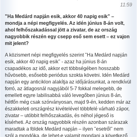
11:59
"Ha Medárd napján esik, akkor 40 napig esik" –
mondja a népi megfigyelés. Az idén június 8-án volt,
ahol felhőszakadással jött a zivatar, de az ország
nagyobbik részén egy csepp eső sem esett – ez vajon
mit jelent?
A közismert népi megfigyelés szerint "Ha Medárd napján
esik, akkor 40 napig esik" - azaz ha június 8-án
csapadékos az idő, akkor ezt többségében hosszabb
hűvösebb, esősebb periódus szokta követni. Idén Medárd
napján egy anticiklon alakítja az időjárásunkat, a rendkívül
forró, az átlagosnál nagyjából 5-7 fokkal melegebb, de
emellett egyre labilisabbá váló levegőben június 8-án,
hétfőn még csak szórványosan, majd 9-én, kedden már az
északkeleti országrész kivételével többfelé várható zápor,
zivatar – utóbbit felhőszakadás, és néhol jégeső is
kísérheti. Az ország nagyobbik részén azonban szárazak
maradtak a földek Medárd napján – ilyen "esetről" nem
szól a mondóka, de lehet-e valamit mondani a következő