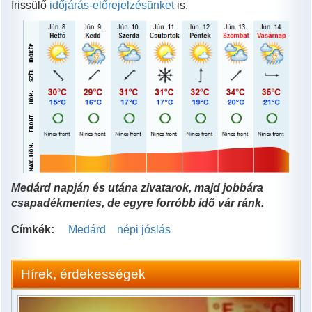
frissülő
időjárás-előrejelzésünket
is.
Medárd napján és utána zivatarok, majd jobbára
csapadékmentes, de egyre forróbb idő vár ránk.
Címkék:
Medárd
népi jóslás
Hírek, érdekességek