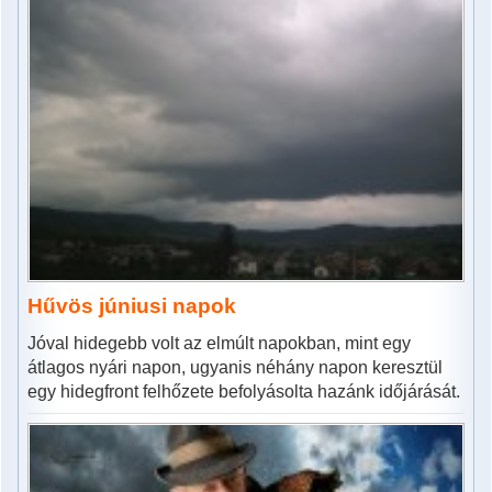
Hűvös júniusi napok
Jóval hidegebb volt az elmúlt napokban, mint egy
átlagos nyári napon, ugyanis néhány napon keresztül
egy hidegfront felhőzete befolyásolta hazánk időjárását.