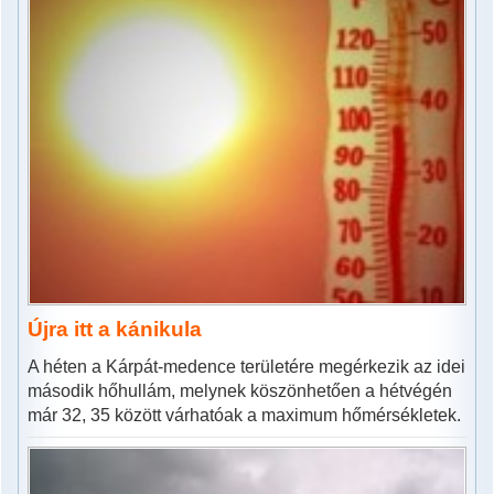
Újra itt a kánikula
A héten a Kárpát-medence területére megérkezik az idei
második hőhullám, melynek köszönhetően a hétvégén
már 32, 35 között várhatóak a maximum hőmérsékletek.