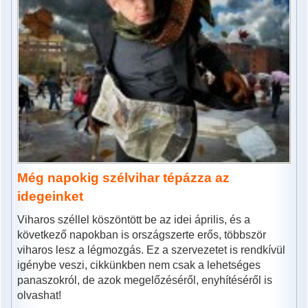
Még napokig szélvihar tépázza az
idegeinket
Viharos széllel köszöntött be az idei április, és a
következő napokban is országszerte erős, többször
viharos lesz a légmozgás. Ez a szervezetet is rendkívül
igénybe veszi, cikkünkben nem csak a lehetséges
panaszokról, de azok megelőzéséről, enyhítéséről is
olvashat!