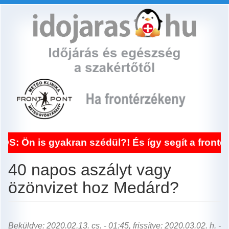
Ugrás
a
tartalomra
gyakran szédül?! És így segít a frontérzékenys
40 napos aszályt vagy
özönvizet hoz Medárd?
Beküldve: 2020.02.13. cs. - 01:45, frissítve: 2020.03.02. h. -