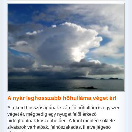
A nyár leghosszabb hőhulláma véget ér!
A rekord hosszúságúnak számító hőhullám is egyszer
véget ér, mégpedig egy nyugat felől érkező
hidegfrontnak köszönhetően. A front mentén sokfelé
zivatarok várhatóak, felhőszakadás, illetve jégeső