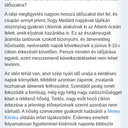
időszakra?
A népi megfigyelés nagyon hosszú időszakot ölel fel, és
csupán annyit jelent, hogy Medárd napjának tájékán
viszonylag gyakran ciklonok alakulnak ki az Atlanti-óceán
felett, amik eljutnak hazánkba is. Ez az északnyugati
áramlás tartósnak szokott bizonyulni, és átmenetileg
hűvösebb, nedvesebb napok következnek a június 8-10-i
ciklon érkezését követően. Persze minden év időjárása
egyedi, ezért messzemenő következtetéseket nem lehet
levonni.
Az idén tehát van, ahol szép nyári idő uralja a kérdéses
napok környékét, többfelé azonban záporok, zivatarok
hozhatnak átmeneti felfrissülést. Szerdától pedig ismét
fokozódik a forróság, még egy hétig nagy valószínűséggel
kitart a rekkenő hőség. Tartós, nagy esőt hozó ciklon
érkezése a jelenlegi előrejelzések szerint azonban nem
várható. A hőség szervezetre gyakorolt hatásáról a
Meteo
Klinika
oldalán lehet tájákozódni. Érdemes emellett
folyamatosan figyelemmel kísérniük naponta többször