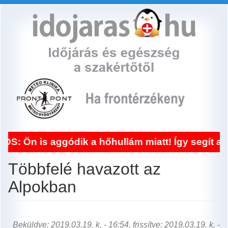
Ugrás
a
tartalomra
 aggódik a hőhullám miatt! Így segít a frontér
Többfelé havazott az
Alpokban
Beküldve: 2019.03.19. k. - 16:54, frissítve: 2019.03.19. k. -