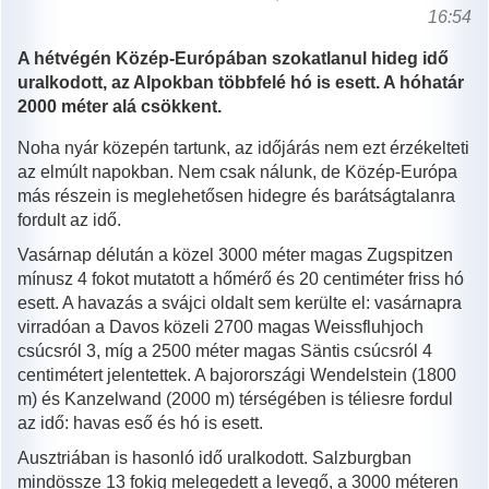
16:54
A hétvégén Közép-Európában szokatlanul hideg idő
uralkodott, az Alpokban többfelé hó is esett. A hóhatár
2000 méter alá csökkent.
Noha nyár közepén tartunk, az időjárás nem ezt érzékelteti
az elmúlt napokban. Nem csak nálunk, de Közép-Európa
más részein is meglehetősen hidegre és barátságtalanra
fordult az idő.
Vasárnap délután a közel 3000 méter magas Zugspitzen
mínusz 4 fokot mutatott a hőmérő és 20 centiméter friss hó
esett. A havazás a svájci oldalt sem kerülte el: vasárnapra
virradóan a Davos közeli 2700 magas Weissfluhjoch
csúcsról 3, míg a 2500 méter magas Säntis csúcsról 4
centimétert jelentettek. A bajorországi Wendelstein (1800
m) és Kanzelwand (2000 m) térségében is téliesre fordul
az idő: havas eső és hó is esett.
Ausztriában is hasonló idő uralkodott. Salzburgban
mindössze 13 fokig melegedett a levegő, a 3000 méteren