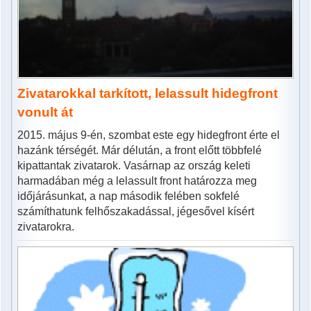
Zivatarokkal tarkított, lelassult hidegfront
vonult át
2015. május 9-én, szombat este egy hidegfront érte el
hazánk térségét. Már délután, a front előtt többfelé
kipattantak zivatarok. Vasárnap az ország keleti
harmadában még a lelassult front határozza meg
időjárásunkat, a nap második felében sokfelé
számíthatunk felhőszakadással, jégesővel kísért
zivatarokra.