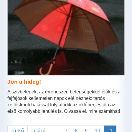
Jön a hideg!
A szívbetegek, az érrendszeri betegségekkel élők és a
fejfájósok kellemetlen napok elé néznek: tartós
kettősfronti hatással folytatódik az október, és jön az
első komolyabb lehűlés is. Olvassa el, mire számíthat!
« első
‹ előző
…
7
8
9
10
11