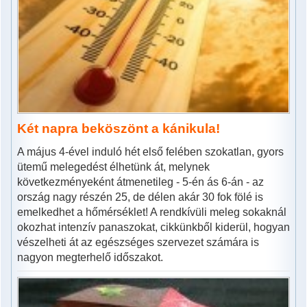
Két napra beköszönt a kánikula!
A május 4-ével induló hét első felében szokatlan, gyors
ütemű melegedést élhetünk át, melynek
következményeként átmenetileg - 5-én ás 6-án - az
ország nagy részén 25, de délen akár 30 fok fölé is
emelkedhet a hőmérséklet! A rendkívüli meleg sokaknál
okozhat intenzív panaszokat, cikkünkből kiderül, hogyan
vészelheti át az egészséges szervezet számára is
nagyon megterhelő időszakot.