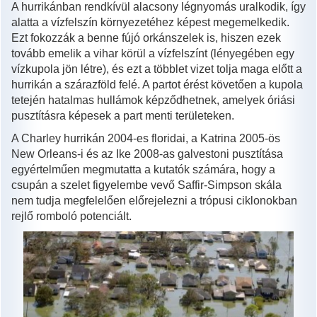
A hurrikánban rendkívül alacsony légnyomás uralkodik, így
alatta a vízfelszín környezetéhez képest megemelkedik.
Ezt fokozzák a benne fújó orkánszelek is, hiszen ezek
tovább emelik a vihar körül a vízfelszínt (lényegében egy
vízkupola jön létre), és ezt a többlet vizet tolja maga előtt a
hurrikán a szárazföld felé. A partot érést követően a kupola
tetején hatalmas hullámok képződhetnek, amelyek óriási
pusztításra képesek a part menti területeken.
A Charley hurrikán 2004-es floridai, a Katrina 2005-ös
New Orleans-i és az Ike 2008-as galvestoni pusztítása
egyértelműen megmutatta a kutatók számára, hogy a
csupán a szelet figyelembe vevő Saffir-Simpson skála
nem tudja megfelelően előrejelezni a trópusi ciklonokban
rejlő romboló potenciált.