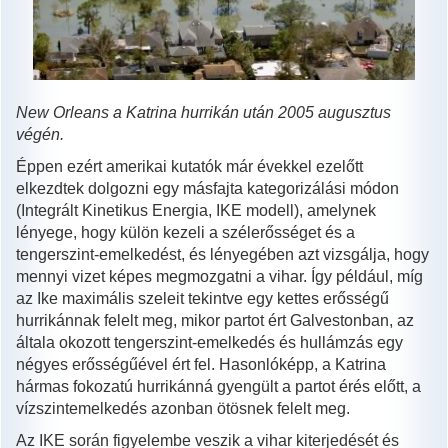
New Orleans a Katrina hurrikán után 2005 augusztus
végén.
Éppen ezért amerikai kutatók már évekkel ezelőtt
elkezdtek dolgozni egy másfajta kategorizálási módon
(Integrált Kinetikus Energia, IKE modell), amelynek
lényege, hogy külön kezeli a szélerősséget és a
tengerszint-emelkedést, és lényegében azt vizsgálja, hogy
mennyi vizet képes megmozgatni a vihar. Így például, míg
az Ike maximális szeleit tekintve egy kettes erősségű
hurrikánnak felelt meg, mikor partot ért Galvestonban, az
általa okozott tengerszint-emelkedés és hullámzás egy
négyes erősségűével ért fel. Hasonlóképp, a Katrina
hármas fokozatú hurrikánná gyengült a partot érés előtt, a
vízszintemelkedés azonban ötösnek felelt meg.
Az IKE során figyelembe veszik a vihar kiterjedését és