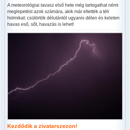
A meteorológiai tavasz első hete még tartogathat némi
meglepetést azok számára, akik már eltették a téli
holmikat: csütörtök délutántól ugyanis délen és keleten
havas eső, sőt, havazás is lehet!
Kezdődik a zivatarszezon!