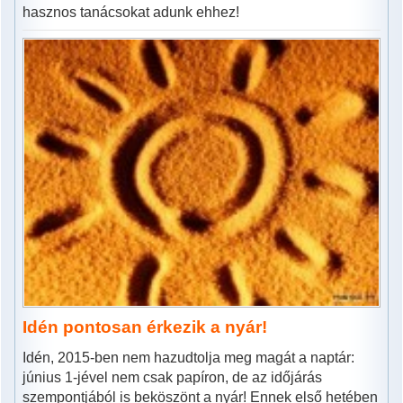
hasznos tanácsokat adunk ehhez!
Idén pontosan érkezik a nyár!
Idén, 2015-ben nem hazudtolja meg magát a naptár:
június 1-jével nem csak papíron, de az időjárás
szempontjából is beköszönt a nyár! Ennek első hetében