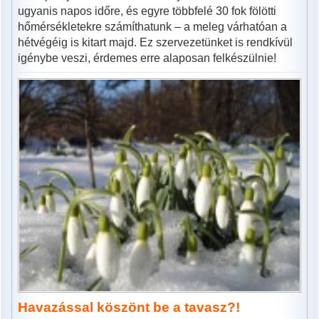
ugyanis napos időre, és egyre többfelé 30 fok fölötti
hőmérsékletekre számíthatunk – a meleg várhatóan a
hétvégéig is kitart majd. Ez szervezetünket is rendkívül
igénybe veszi, érdemes erre alaposan felkészülnie!
Havazással köszönt be a tavasz?!