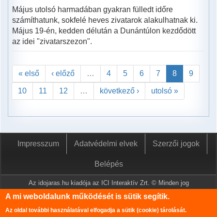
Május utolsó harmadában gyakran fülledt időre
számíthatunk, sokfelé heves zivatarok alakulhatnak ki.
Május 19-én, kedden délután a Dunántúlon kezdődött
az idei "zivatarszezon".
« első
‹ előző
…
4
5
6
7
8
9
10
11
12
…
következő ›
utolsó »
Impresszum
Adatvédelmi elvek
Szerzői jogok
Belépés
Az idojaras.hu kiadója az ICI Interaktív Zrt. © Minden jog
fenntartva.
A mi weboldalunk működését is sütik segítik.
A www.idojaras.hu oldalon megjelenő tartalmakat a szerzői jogról
Az oldal további használatával elfogadja a sütik (cookie) tárolását.
szóló 1999. évi LXXVI. törvény értelmében az ICI Interaktív Zrt