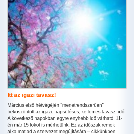
Itt az igazi tavasz!
Március első hétvégéjén "menetrendszerűen"
beköszöntött az igazi, napsütéses, kellemes tavaszi idő.
A következő napokban egyre enyhébb idő várható, 11-
én már 15 fokot is mérhetünk. Ez az időszak remek
alkalmat ad a szervezet megújítására – cikkünkben