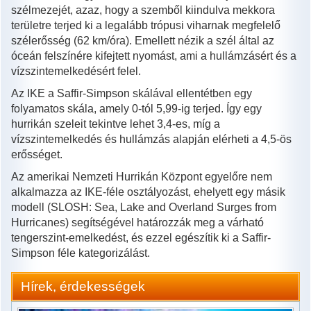
szélmezejét, azaz, hogy a szemből kiindulva mekkora
területre terjed ki a legalább trópusi viharnak megfelelő
szélerősség (62 km/óra). Emellett nézik a szél által az
óceán felszínére kifejtett nyomást, ami a hullámzásért és a
vízszintemelkedésért felel.
Az IKE a Saffir-Simpson skálával ellentétben egy
folyamatos skála, amely 0-tól 5,99-ig terjed. Így egy
hurrikán szeleit tekintve lehet 3,4-es, míg a
vízszintemelkedés és hullámzás alapján elérheti a 4,5-ös
erősséget.
Az amerikai Nemzeti Hurrikán Központ egyelőre nem
alkalmazza az IKE-féle osztályozást, ehelyett egy másik
modell (SLOSH: Sea, Lake and Overland Surges from
Hurricanes) segítségével határozzák meg a várható
tengerszint-emelkedést, és ezzel egészítik ki a Saffir-
Simpson féle kategorizálást.
Hírek, érdekességek