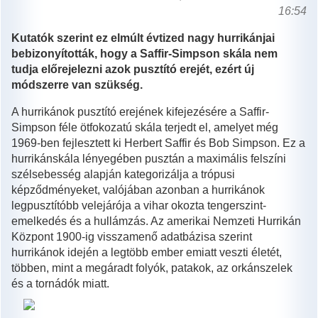
16:54
Kutatók szerint ez elmúlt évtized nagy hurrikánjai
bebizonyították, hogy a Saffir-Simpson skála nem
tudja előrejelezni azok pusztító erejét, ezért új
módszerre van szükség.
A hurrikánok pusztító erejének kifejezésére a Saffir-
Simpson féle ötfokozatú skála terjedt el, amelyet még
1969-ben fejlesztett ki Herbert Saffir és Bob Simpson. Ez a
hurrikánskála lényegében pusztán a maximális felszíni
szélsebesség alapján kategorizálja a trópusi
képződményeket, valójában azonban a hurrikánok
legpusztítóbb velejárója a vihar okozta tengerszint-
emelkedés és a hullámzás. Az amerikai Nemzeti Hurrikán
Központ 1900-ig visszamenő adatbázisa szerint
hurrikánok idején a legtöbb ember emiatt veszti életét,
többen, mint a megáradt folyók, patakok, az orkánszelek
és a tornádók miatt.