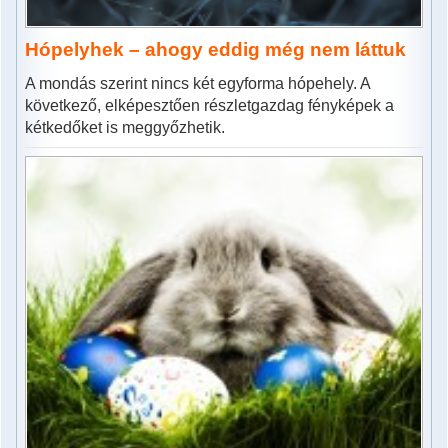
Hópelyhek – ahogy eddig még nem láttuk
A mondás szerint nincs két egyforma hópehely. A
következő, elképesztően részletgazdag fényképek a
kétkedőket is meggyőzhetik.