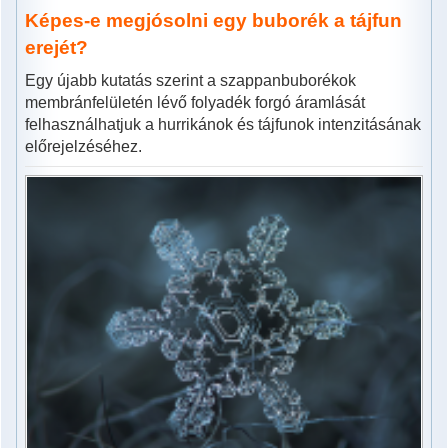
Képes-e megjósolni egy buborék a tájfun
erejét?
Egy újabb kutatás szerint a szappanbuborékok
membránfelületén lévő folyadék forgó áramlását
felhasználhatjuk a hurrikánok és tájfunok intenzitásának
előrejelzéséhez.