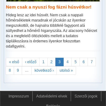
Nem csak a nyuszi fog fázni húsvétkor!
Hideg lesz az idei húsvét. Nem csak a nappali
hőmérsékletek maradnak el jócskán az ilyenkor
megszokottól, de hajnalra többfelé fagypont alá
süllyedhet a hőmérő higanyszála. Az alacsony hőérzet
és a megfelelő öltözködés mellett a tudatos
táplálkozásra is érdemes ilyenkor fokozottan
odafigyelni.
« első
‹ előző
1
2
3
4
5
6
7
8
9
…
következő ›
utolsó »
Impresszum
Adatvédelmi elvek
Szerzői jogok