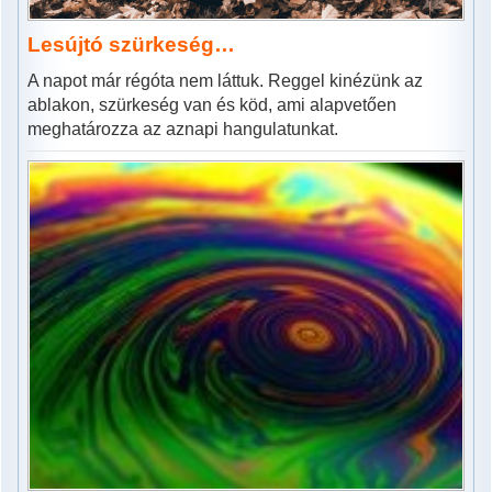
Lesújtó szürkeség…
A napot már régóta nem láttuk. Reggel kinézünk az
ablakon, szürkeség van és köd, ami alapvetően
meghatározza az aznapi hangulatunkat.