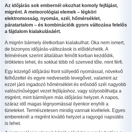
Az időjárás sok embernél okozhat komoly fejfájást,
migrént. A meteorológiai elemek – légköri
elektromosság, nyomás, szél, hőmérséklet,
páratartalom – és kombinációik gyors változása felelős
a fájdalom kialakulásáért.
A migrén bármely életkorban kialakulhat. Oka nem ismert,
de bizonyos időjárás-változások is előidézhetik. A
felmérések szerint általában felnőtt korban kezdődik,
örökletes lehet, és sokkal több nő szenved tőle, mint férfi.
Egy közelgő időjárási front süllyedő nyomással, növekvő
felhőzettel és egyre nedvesebb levegővel, valamint az
ezzel járó ingadozó hőmérséklet és erősödő szél nagyobb
valószínűséggel vezet fejfájáshoz, vagy súlyosbíthatja a
migrént, mint bármilyen más időjárási helyzet. A napos,
száraz idő magas légnyomással ilyenkor enyhíti a
tüneteket. Természetesen mindig vannak kivételek. Egyes
embereknél a migrént kiváltó helyzet a ragyogó napsütés
is lehet.