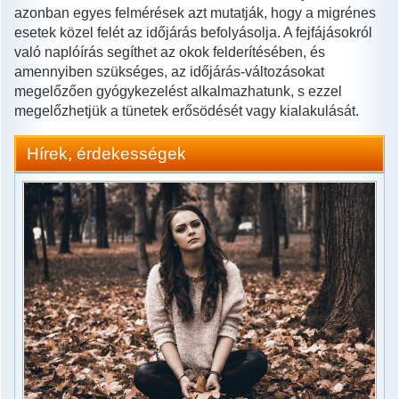
azonban egyes felmérések azt mutatják, hogy a migrénes
esetek közel felét az időjárás befolyásolja. A fejfájásokról
való naplóírás segíthet az okok felderítésében, és
amennyiben szükséges, az időjárás-változásokat
megelőzően gyógykezelést alkalmazhatunk, s ezzel
megelőzhetjük a tünetek erősödését vagy kialakulását.
Hírek, érdekességek