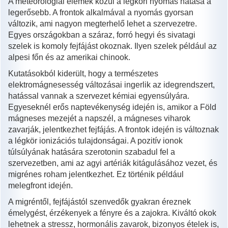
A meteorológiai elemek közül a légköri nyomás hatása a
legerősebb. A frontok alkalmával a nyomás gyorsan
változik, ami nagyon megterhelő lehet a szervezetre.
Egyes országokban a száraz, forró hegyi és sivatagi
szelek is komoly fejfájást okoznak. Ilyen szelek például az
alpesi főn és az amerikai chinook.
Kutatásokból kiderült, hogy a természetes
elektromágnesesség változásai ingerlik az idegrendszert,
hatással vannak a szervezet kémiai egyensúlyára.
Egyeseknél erős naptevékenység idején is, amikor a Föld
mágneses mezejét a napszél, a mágneses viharok
zavarják, jelentkezhet fejfájás. A frontok idején is változnak
a légkör ionizációs tulajdonságai. A pozitív ionok
túlsúlyának hatására szerotonin szabadul fel a
szervezetben, ami az agyi artériák kitágulásához vezet, és
migrénes roham jelentkezhet. Ez történik például
melegfront idején.
A migréntől, fejfájástól szenvedők gyakran éreznek
émelygést, érzékenyek a fényre és a zajokra. Kiváltó okok
lehetnek a stressz, hormonális zavarok, bizonyos ételek is,