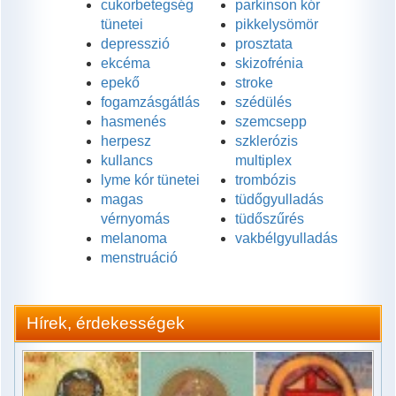
cukorbetegség
parkinson kór
tünetei
pikkelysömör
depresszió
prosztata
ekcéma
skizofrénia
epekő
stroke
fogamzásgátlás
szédülés
hasmenés
szemcsepp
herpesz
szklerózis
kullancs
multiplex
lyme kór tünetei
trombózis
magas
tüdőgyulladás
vérnyomás
tüdőszűrés
melanoma
vakbélgyulladás
menstruáció
Hírek, érdekességek