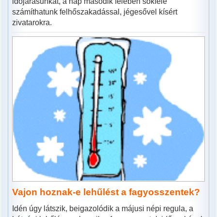
időjárásunkat, a nap második felében sokfelé
számíthatunk felhőszakadással, jégesővel kísért
zivatarokra.
Vajon hoznak-e lehűlést a fagyosszentek?
Idén úgy látszik, beigazolódik a májusi népi regula, a