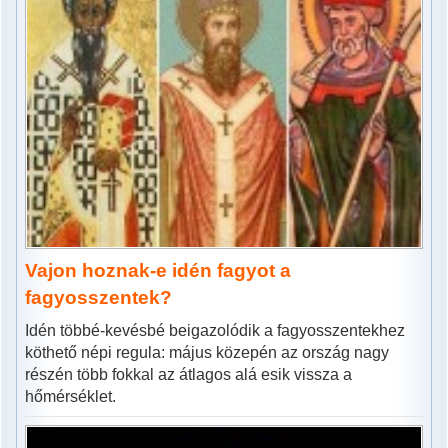
Vajon hoznak-e idén fagyot a
fagyosszentek?
Idén többé-kevésbé beigazolódik a fagyosszentekhez
köthető népi regula: május közepén az ország nagy
részén több fokkal az átlagos alá esik vissza a
hőmérséklet.