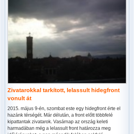
Zivatarokkal tarkított, lelassult hidegfront
vonult át
2015. május 9-én, szombat este egy hidegfront érte el
hazánk térségét. Már délután, a front előtt többfelé
kipattantak zivatarok. Vasárnap az ország keleti
harmadában még a lelassult front határozza meg