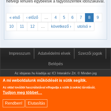
hétvégi lehűlés egybeesik a fagyosszentek időszakával.
« első
‹ előző
…
4
5
6
7
8
9
10
11
12
…
következő ›
utolsó »
Impresszum
Adatvédelmi elvek
Szerzői jogok
Belépés
Az idojaras.hu kiadója az ICI Interaktív Zrt. © Minden jog
fenntartva.
A mi weboldalunk működését is sütik segítik.
A www.idojaras.hu oldalon megjelenő tartalmakat a szerzői jogról
Az oldal további használatával elfogadja a sütik (cookie) tárolását.
szóló 1999. évi LXXVI. törvény értelmében az ICI Interaktív Zrt
Tudjon meg többet…
írásos engedélye nélkül tilos lemásolni és közzétenni.
Az oldalon található információk szerkesztéséhez az Országos
Rendben!
Elutasítás
Meteorológiai Szolgálat adatbázisa is felhasználásra került.