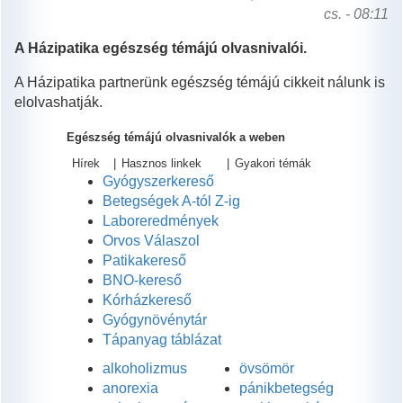
cs. - 08:11
A Házipatika egészség témájú olvasnivalói.
A Házipatika partnerünk egészség témájú cikkeit nálunk is
elolvashatják.
Egészség témájú olvasnivalók a weben
Hírek
|
Hasznos linkek
|
Gyakori témák
Gyógyszerkereső
Betegségek A-tól Z-ig
Laboreredmények
Orvos Válaszol
Patikakereső
BNO-kereső
Kórházkereső
Gyógynövénytár
Tápanyag táblázat
alkoholizmus
övsömör
anorexia
pánikbetegség