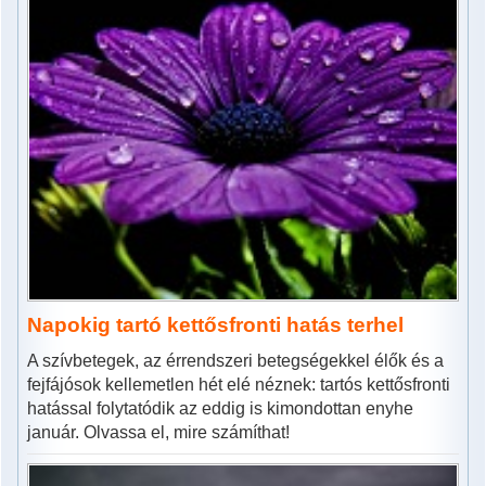
Napokig tartó kettősfronti hatás terhel
A szívbetegek, az érrendszeri betegségekkel élők és a
fejfájósok kellemetlen hét elé néznek: tartós kettősfronti
hatással folytatódik az eddig is kimondottan enyhe
január. Olvassa el, mire számíthat!