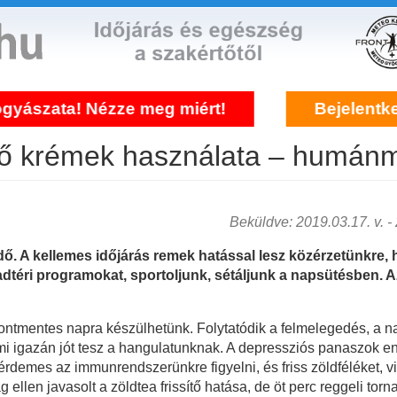
ata! Nézze meg miért!
Bejelentkezés fr
édő krémek használata – humánm
Beküldve: 2019.03.17. v. - 2
idő. A kellemes időjárás remek hatással lesz közérzetünkre, 
téri programokat, sportoljunk, sétáljunk a napsütésben. A
rontmentes napra készülhetünk. Folytatódik a felmelegedés, a n
ami igazán jót tesz a hangulatunknak. A depressziós panaszok e
rdemes az immunrendszerünkre figyelni, és friss zöldféléket, v
ellen javasolt a zöldtea frissítő hatása, de öt perc reggeli torn