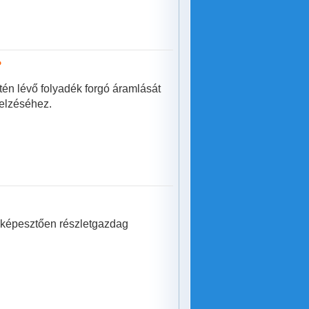
?
én lévő folyadék forgó áramlását
jelzéséhez.
elképesztően részletgazdag