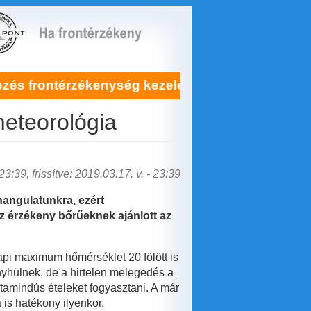
ontérzékenység kezelésére itt!
Soha ne
eteorológia
3:39, frissítve: 2019.03.17. v. - 23:39
hangulatunkra, ezért
z érzékeny bőrűeknek ajánlott az
api maximum hőmérséklet 20 fölött is
nyhülnek, de a hirtelen melegedés a
itamindús ételeket fogyasztani. A már
a is hatékony ilyenkor.