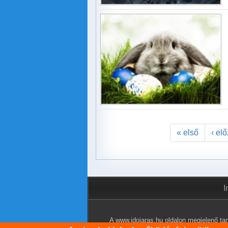
« első
‹ el
I
A www.idojaras.hu oldalon megjelenő tart