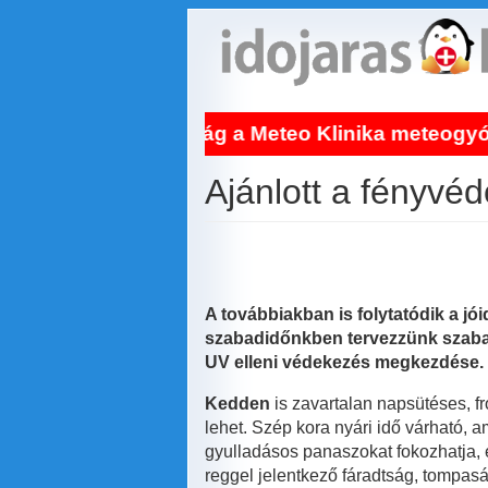
Ugrás
a
tartalomra
Világújdonság a Meteo Klinika meteogyógyász
Ajánlott a fényv
A továbbiakban is folytatódik a jó
szabadidőnkben tervezzünk szabad
UV elleni védekezés megkezdése.
Kedden
is zavartalan napsütéses, f
lehet. Szép kora nyári idő várható, 
gyulladásos panaszokat fokozhatja, é
reggel jelentkező fáradtság, tompaság 