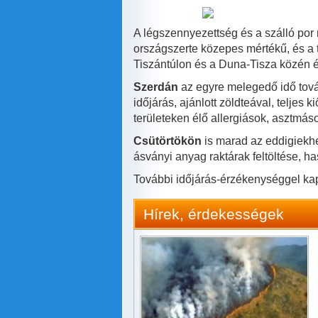
A légszennyezettség és a szálló por
országszerte közepes mértékű, és a 
Tiszántúlon és a Duna-Tisza közén élő
Szerdán
az egyre melegedő idő tová
időjárás, ajánlott zöldteával, telje
területeken élő allergiások, asztmá
Csütörtökön
is marad az eddigiekhez
ásványi anyag raktárak feltöltése, ha
További időjárás-érzékenységgel ka
Hírek, érdekességek