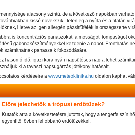
 mennyisége alacsony szintű, de a következő napokban várható
továbbiakban kissé növekszik. Jelenleg a nyírfa és a platán vi
knek, illetve az igen allergén pázsitfűfélék is országszerte vi
bbra is koncentrációs panaszokat, álmosságot, tompaságot okoz
s kiőrlésű gabonakészítményekkel kezdenie a napot. Fronthatás 
sok számíthatnak panaszaik fokozódására.
 hasonló idő, igazi kora nyári napsütéses napra lehet számítani
sználjuk ki a tavaszi napsugárzás jótékony hatásait.
pcsolatos kérdéseire a
www.meteoklinika.hu
oldalon kaphat vál
Előre jelezhetők a trópusi erdőtüzek?
Kutatók arra a következtetésre jutottak, hogy a tengerfelszín 
egyenlítői övben fellobbanó erdőtüzekkel.