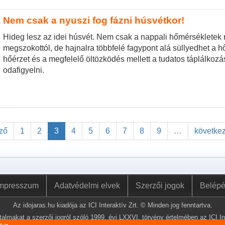
Nem csak a nyuszi fog fázni húsvétkor!
Hideg lesz az idei húsvét. Nem csak a nappali hőmérsékletek 
megszokottól, de hajnalra többfelé fagypont alá süllyedhet a 
hőérzet és a megfelelő öltözködés mellett a tudatos táplálkozá
odafigyelni.
őző
1
2
3
4
5
6
7
8
9
…
következ
mpresszum
Adatvédelmi elvek
Szerzői jogok
Belép
Az idojaras.hu kiadója az ICI Interaktív Zrt. © Minden jog fenntartva.
almakat a szerzői jogról szóló 1999. évi LXXVI. törvény értelmében az ICI Int