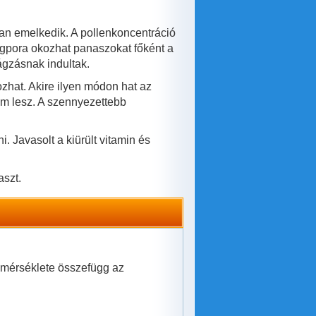
an emelkedik. A pollenkoncentráció
rágpora okozhat panaszokat főként a
rágzásnak indultak.
hat. Akire ilyen módon hat az
nem lesz. A szennyezettebb
. Javasolt a kiürült vitamin és
aszt.
hőmérséklete összefügg az