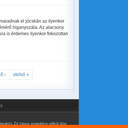
maradnak el jócskán az ilyenkor
hőmérő higanyszála. Az alacsony
sra is érdemes ilyenkor fokozottan
ő ›
utolsó »
és
eraktív Zrt írásos engedélye nélkül tilos