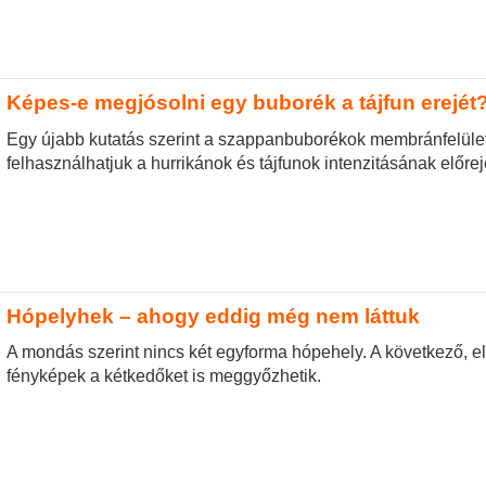
Képes-e megjósolni egy buborék a tájfun erejét
Egy újabb kutatás szerint a szappanbuborékok membránfelület
felhasználhatjuk a hurrikánok és tájfunok intenzitásának előre
Hópelyhek – ahogy eddig még nem láttuk
A mondás szerint nincs két egyforma hópehely. A következő, 
fényképek a kétkedőket is meggyőzhetik.